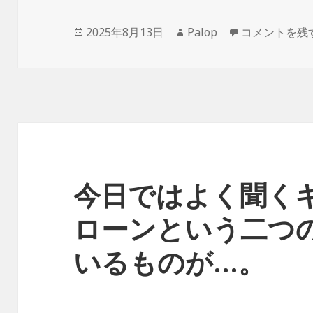
投
作
新規にカード
2025年8月13日
Palop
コメントを残
稿
成
日:
者
今日ではよく聞く
ローンという二つ
いるものが…。