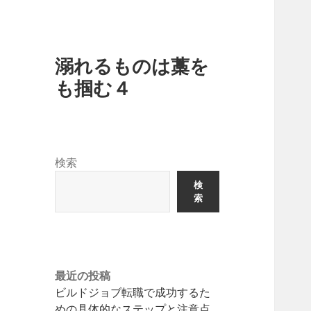
溺れるものは藁を
も掴む４
検索
検
索
最近の投稿
ビルドジョブ転職で成功するた
めの具体的なステップと注意点