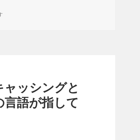
ローンを利用する際には…。 に
す
キャッシングと
の言語が指して