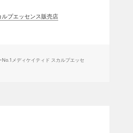
スカルプエッセンス販売店
No.1メディケイティド スカルプエッセ
ーンは消費者金融系の金融会社と比較した場合…。 に