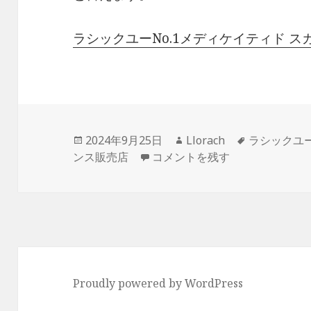
ラシックユーNo.1メディケイティド 
投
作
タ
2024年9月25日
Llorach
ラシックユー
稿
銀行傘下の金融会社のカードロ
成
グ
ンス販売店
コメントを残す
日:
者
Proudly powered by WordPress