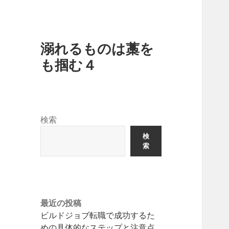
溺れるものは藁を
も掴む４
検索
検
索
最近の投稿
ビルドジョブ転職で成功するた
めの具体的なステップと注意点