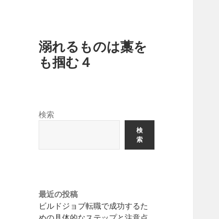
溺れるものは藁を
も掴む４
検索
検
索
最近の投稿
ビルドジョブ転職で成功するた
めの具体的なステップと注意点