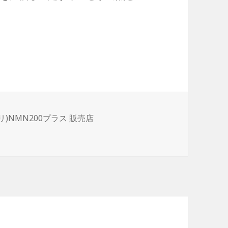
ノンリ)NMN200プラス 販売店
は明らかに増加していますし…。 に