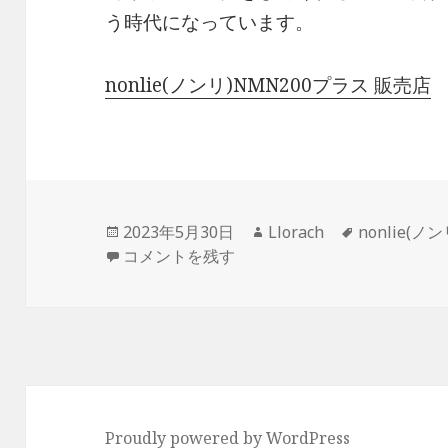
う時代になっています。
nonlie(ノンリ)NMN200プラス 販売店
投
作
タ
2023年5月30日
Llorach
nonlie(
稿
無利息期間が存在するカードローンというの
成
グ
コメントを残す
日:
者
Proudly powered by WordPress