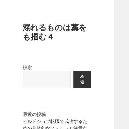
溺れるものは藁を
も掴む４
検索
検
索
最近の投稿
ビルドジョブ転職で成功するた
めの具体的なステップと注意点