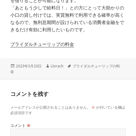
を借りることが可能になります。
「あともう少しで給料日！」との方にとって大助かりの
小口の貸し付けでは、実質無料で利用できる確率が高く
なるので、無利息期間が設けられている消費者金融をで
きるだけ有効に利用したいものです。
ブライダルチューリップの料金
投
作
タ
2023年3月20日
Llorach
ブライダルチューリップの料
稿
成
グ
金
日:
者
コメントを残す
メールアドレスが公開されることはありません。
※
が付いている欄は
必須項目です
コメント
※