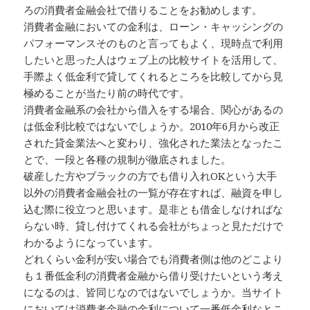
ろの消費者金融会社で借りることをお勧めします。
消費者金融においての金利は、ローン・キャッシングの
パフォーマンスそのものと言ってもよく、現時点で利用
したいと思った人はウェブ上の比較サイトを活用して、
手際よく低金利で貸してくれるところを比較してから見
極めることが当たり前の時代です。
消費者金融系の会社から借入をする場合、関心があるの
は低金利比較ではないでしょうか。2010年6月から改正
された貸金業法へと変わり、強化された業法となったこ
とで、一段と各種の規制が徹底されました。
破産した方やブラックの方でも借り入れOKという大手
以外の消費者金融会社の一覧が存在すれば、融資を申し
込む際に役立つと思います。是非とも借金しなければな
らない時、貸し付けてくれる会社がちょっと見ただけで
わかるようになっています。
どれくらい金利が安い場合でも消費者側は他のどこより
も１番低金利の消費者金融から借り受けたいという考え
になるのは、皆同じなのではないでしょうか。当サイト
においては消費者金融の金利について一番低金利なとこ