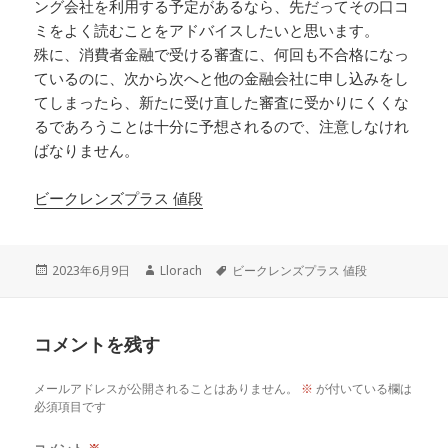
ング会社を利用する予定があるなら、先だってその口コ
ミをよく読むことをアドバイスしたいと思います。
殊に、消費者金融で受ける審査に、何回も不合格になっ
ているのに、次から次へと他の金融会社に申し込みをし
てしまったら、新たに受け直した審査に受かりにくくな
るであろうことは十分に予想されるので、注意しなけれ
ばなりません。
ビークレンズプラス 値段
投
作
タ
2023年6月9日
Llorach
ビークレンズプラス 値段
稿
成
グ
日:
者
コメントを残す
メールアドレスが公開されることはありません。
※
が付いている欄は
必須項目です