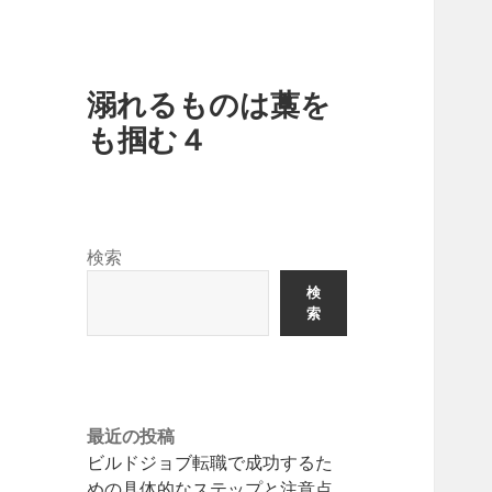
溺れるものは藁を
も掴む４
検索
検
索
最近の投稿
ビルドジョブ転職で成功するた
めの具体的なステップと注意点