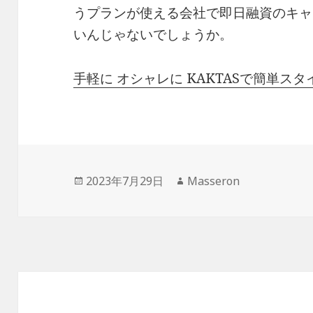
うプランが使える会社で即日融資のキャ
いんじゃないでしょうか。
手軽に オシャレに KAKTASで簡単ス
投
作
2023年7月29日
Masseron
稿
成
日:
者