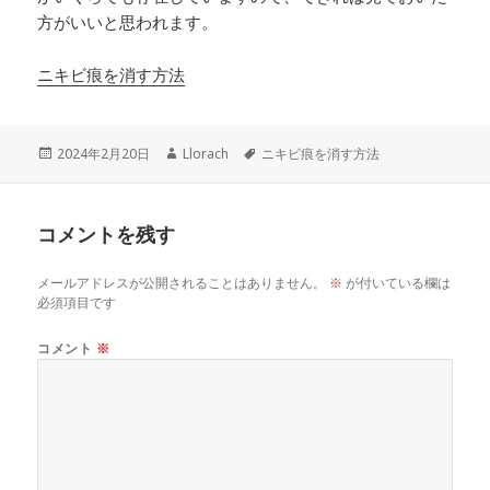
方がいいと思われます。
ニキビ痕を消す方法
投
作
タ
2024年2月20日
Llorach
ニキビ痕を消す方法
稿
成
グ
日:
者
コメントを残す
メールアドレスが公開されることはありません。
※
が付いている欄は
必須項目です
コメント
※