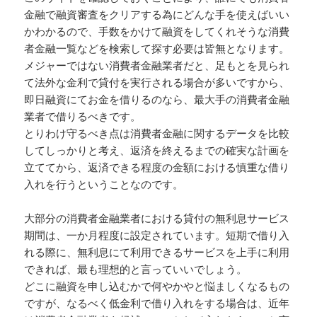
金融で融資審査をクリアする為にどんな手を使えばいい
かわかるので、手数をかけて融資をしてくれそうな消費
者金融一覧などを検索して探す必要は皆無となります。
メジャーではない消費者金融業者だと、足もとを見られ
て法外な金利で貸付を実行される場合が多いですから、
即日融資にてお金を借りるのなら、最大手の消費者金融
業者で借りるべきです。
とりわけ守るべき点は消費者金融に関するデータを比較
してしっかりと考え、返済を終えるまでの確実な計画を
立ててから、返済できる程度の金額における慎重な借り
入れを行うということなのです。
大部分の消費者金融業者における貸付の無利息サービス
期間は、一か月程度に設定されています。短期で借り入
れる際に、無利息にて利用できるサービスを上手に利用
できれば、最も理想的と言っていいでしょう。
どこに融資を申し込むかで何やかやと悩ましくなるもの
ですが、なるべく低金利で借り入れをする場合は、近年