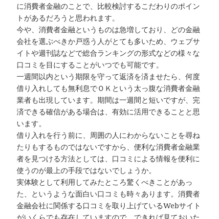
に消費者金融のことで、比較検討するこだわりのポイン
トがあるだろうと思われます。
今や、消費者金融というものは急増しており、どの金融
会社を選ぶべきか戸惑う人がとても多いため、ウェブサ
イトや週刊誌などで総合ランキングの形式などの様々な
口コミを目にすることがいつでも可能です。
一週間以内という期限を守って返済を済ませたら、何度
借り入れしても無利息でＯＫという太っ腹な消費者金融
業者も出現しています。期間は一週間と短いですが、完
済できる確信がある場合は、有効に活用できることと思
います。
借り入れを行う前に、周囲の人にわからないことを尋ね
たりもするものではないですから、便利な消費者金融業
者を見つける方法としては、口コミによる情報を便利に
使うのが最上の手段ではないでしょうか。
実体験として利用してみたところ驚くべきことがあっ
た、というような面白い口コミも時々あります。消費者
金融会社に関係する口コミを取り上げているWebサイト
がいくらでも存在していますので、できれば見ておいた