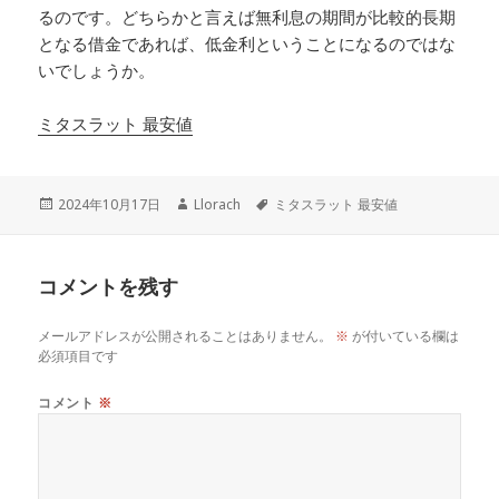
るのです。どちらかと言えば無利息の期間が比較的長期
となる借金であれば、低金利ということになるのではな
いでしょうか。
ミタスラット 最安値
投
作
タ
2024年10月17日
Llorach
ミタスラット 最安値
稿
成
グ
日:
者
コメントを残す
メールアドレスが公開されることはありません。
※
が付いている欄は
必須項目です
コメント
※