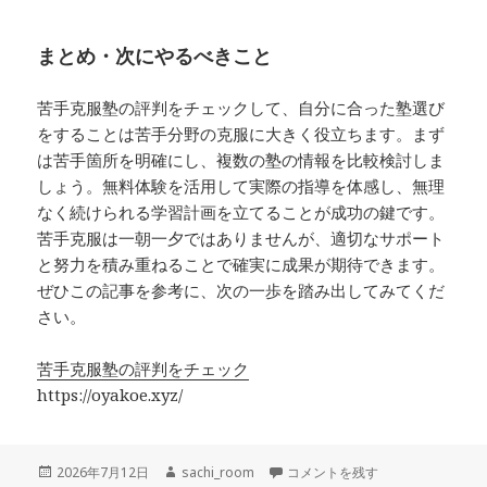
まとめ・次にやるべきこと
苦手克服塾の評判をチェックして、自分に合った塾選び
をすることは苦手分野の克服に大きく役立ちます。まず
は苦手箇所を明確にし、複数の塾の情報を比較検討しま
しょう。無料体験を活用して実際の指導を体感し、無理
なく続けられる学習計画を立てることが成功の鍵です。
苦手克服は一朝一夕ではありませんが、適切なサポート
と努力を積み重ねることで確実に成果が期待できます。
ぜひこの記事を参考に、次の一歩を踏み出してみてくだ
さい。
苦手克服塾の評判をチェック
https://oyakoe.xyz/
投
作
苦手克服塾 評判から見る効果的な
2026年7月12日
sachi_room
コメントを残す