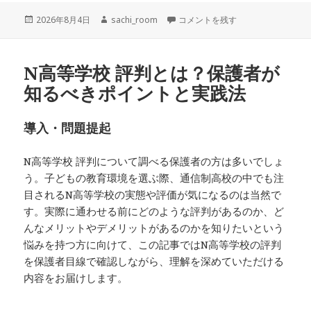
投
作
ビルドジョブ転職で成功するための
2026年8月4日
sachi_room
コメントを残す
稿
成
日:
者
N高等学校 評判とは？保護者が
知るべきポイントと実践法
導入・問題提起
N高等学校 評判について調べる保護者の方は多いでしょ
う。子どもの教育環境を選ぶ際、通信制高校の中でも注
目されるN高等学校の実態や評価が気になるのは当然で
す。実際に通わせる前にどのような評判があるのか、ど
んなメリットやデメリットがあるのかを知りたいという
悩みを持つ方に向けて、この記事ではN高等学校の評判
を保護者目線で確認しながら、理解を深めていただける
内容をお届けします。