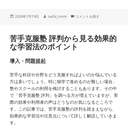
投
作
OMOTENA（オモテナ）の評判
2026年7月19日
sachi_room
コメントを残す
稿
成
日:
者
苦手克服塾 評判から見る効果的
な学習法のポイント
導入・問題提起
苦手な科目や分野をどう克服すればよいのか悩んでいる
方は多いでしょう。特に独学で進めるのが難しい場合、
塾やスクールの利用を検討することもあります。その中
で「苦手克服塾 評判」を調べる方が増えていますが、実
際の効果や利用者の声はどうなのか気になるところで
す。この記事では、苦手克服塾の評判を踏まえながら、
効果的な学習法や注意点について詳しく解説していきま
す。