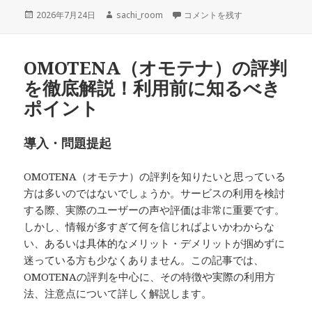
投
作
退職代行を利用したときの貸与品
2026年7月24日
sachi_room
コメントを残す
稿
成
日:
者
OMOTENA（オモテナ）の評判
を徹底解説！利用前に知るべき
ポイント
導入・問題提起
OMOTENA（オモテナ）の評判を知りたいと思っている
方は多いのではないでしょうか。サービスの利用を検討
する際、実際のユーザーの声や評価は非常に重要です。
しかし、情報が多すぎて何を信じればよいかわからな
い、あるいは具体的なメリット・デメリットが掴めずに
迷っている方も少なくありません。この記事では、
OMOTENAの評判を中心に、その特徴や実際の利用方
法、注意点について詳しく解説します。