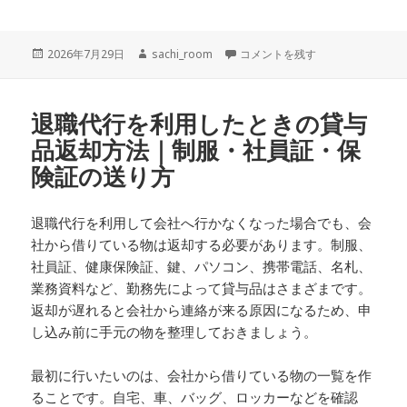
投
作
N高等学校 評判とは？保護者が知
2026年7月29日
sachi_room
コメントを残す
稿
成
日:
者
退職代行を利用したときの貸与
品返却方法｜制服・社員証・保
険証の送り方
退職代行を利用して会社へ行かなくなった場合でも、会
社から借りている物は返却する必要があります。制服、
社員証、健康保険証、鍵、パソコン、携帯電話、名札、
業務資料など、勤務先によって貸与品はさまざまです。
返却が遅れると会社から連絡が来る原因になるため、申
し込み前に手元の物を整理しておきましょう。
最初に行いたいのは、会社から借りている物の一覧を作
ることです。自宅、車、バッグ、ロッカーなどを確認