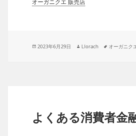
オーガニクエ 販売店
投
作
タ
2023年6月29日
Llorach
オーガニクエ
稿
成
グ
日:
者
よくある消費者金