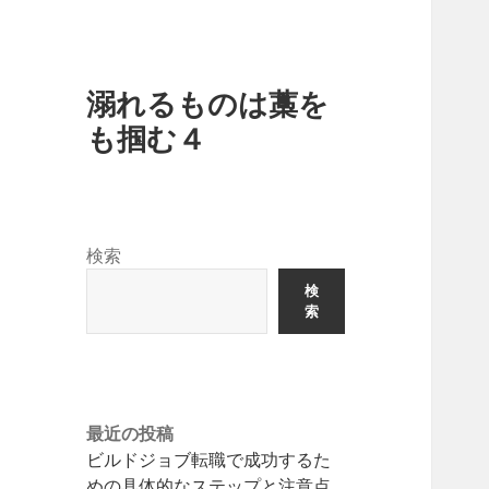
溺れるものは藁を
も掴む４
検索
検
索
最近の投稿
ビルドジョブ転職で成功するた
めの具体的なステップと注意点