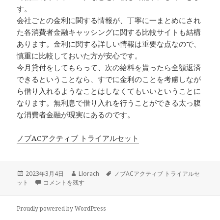
す。
会社ごとの金利に関する情報が、丁寧に一まとめにされ
た各消費者金融キャッシングに関する比較サイトも結構
あります。金利に関する詳しい情報は重要な点なので、
慎重に比較しておいた方が安心です。
今月貸付をしてもらって、次の給料を貰ったら全額返済
できるということなら、すでに金利のことを考慮しなが
ら借り入れるようなことはしなくてもいいということに
なります。無利息で借り入れを行うことができる太っ腹
な消費者金融が現実にあるのです。
ノブACアクティブ トライアルセット
投
作
タ
2023年3月4日
Llorach
ノブACアクティブ トライアルセ
稿
会社ごとの金利に関する情報が…。 に
成
グ
ット
コメントを残す
日:
者
Proudly powered by WordPress