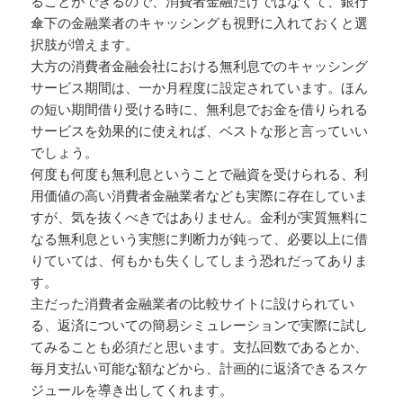
ることができるので、消費者金融だけではなくて、銀行
傘下の金融業者のキャッシングも視野に入れておくと選
択肢が増えます。
大方の消費者金融会社における無利息でのキャッシング
サービス期間は、一か月程度に設定されています。ほん
の短い期間借り受ける時に、無利息でお金を借りられる
サービスを効果的に使えれば、ベストな形と言っていい
でしょう。
何度も何度も無利息ということで融資を受けられる、利
用価値の高い消費者金融業者なども実際に存在していま
すが、気を抜くべきではありません。金利が実質無料に
なる無利息という実態に判断力が鈍って、必要以上に借
りていては、何もかも失くしてしまう恐れだってありま
す。
主だった消費者金融業者の比較サイトに設けられてい
る、返済についての簡易シミュレーションで実際に試し
てみることも必須だと思います。支払回数であるとか、
毎月支払い可能な額などから、計画的に返済できるスケ
ジュールを導き出してくれます。