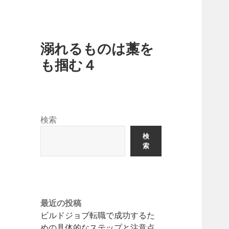
溺れるものは藁を
も掴む４
検索
検
索
最近の投稿
ビルドジョブ転職で成功するた
めの具体的なステップと注意点