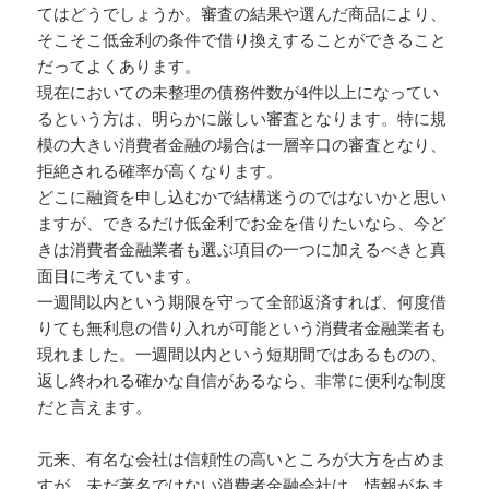
てはどうでしょうか。審査の結果や選んだ商品により、
そこそこ低金利の条件で借り換えすることができること
だってよくあります。
現在においての未整理の債務件数が4件以上になってい
るという方は、明らかに厳しい審査となります。特に規
模の大きい消費者金融の場合は一層辛口の審査となり、
拒絶される確率が高くなります。
どこに融資を申し込むかで結構迷うのではないかと思い
ますが、できるだけ低金利でお金を借りたいなら、今ど
きは消費者金融業者も選ぶ項目の一つに加えるべきと真
面目に考えています。
一週間以内という期限を守って全部返済すれば、何度借
りても無利息の借り入れが可能という消費者金融業者も
現れました。一週間以内という短期間ではあるものの、
返し終われる確かな自信があるなら、非常に便利な制度
だと言えます。
元来、有名な会社は信頼性の高いところが大方を占めま
すが、未だ著名ではない消費者金融会社は、情報があま