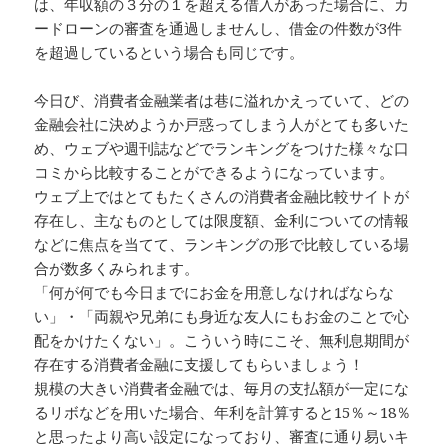
は、年収額の３分の１を超える借入があった場合に、カ
ードローンの審査を通過しませんし、借金の件数が3件
を超過しているという場合も同じです。
今日び、消費者金融業者は巷に溢れかえっていて、どの
金融会社に決めようか戸惑ってしまう人がとても多いた
め、ウェブや週刊誌などでランキングをつけた様々な口
コミから比較することができるようになっています。
ウェブ上ではとてもたくさんの消費者金融比較サイトが
存在し、主なものとしては限度額、金利についての情報
などに焦点を当てて、ランキングの形で比較している場
合が数多くみられます。
「何が何でも今日までにお金を用意しなければならな
い」・「両親や兄弟にも身近な友人にもお金のことで心
配をかけたくない」。こういう時にこそ、無利息期間が
存在する消費者金融に支援してもらいましょう！
規模の大きい消費者金融では、毎月の支払額が一定にな
るリボなどを用いた場合、年利を計算すると15％～18％
と思ったより高い設定になっており、審査に通り易いキ