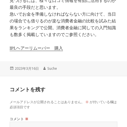
見つけるには、様々な口コミ情報を有効に活用するのか
最良の手段だと思います。
急いでお金を準備しなければならない方に向けて、当日
の場合でも借りるのが楽な消費者金融の比較を試みた結
果をランキングで公開。消費者金融に関しての入門知識
も数多く掲載していますのでご参照ください。
IPLヘアーリムーバー 購入
投
作
2023年3月16日
Suche
稿
成
日:
者
コメントを残す
メールアドレスが公開されることはありません。
※
が付いている欄は
必須項目です
コメント
※