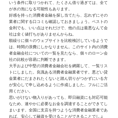
いう条件に取りつかれて、たくさん借り過ぎては、全て
が水の泡になる可能性もあります。
好感を持った消費者金融を探し当てたら、忘れずにその
業者に関する口コミも確認しておきましょう。ベストの
金利でも、いい点はそれだけで、他の点は最悪なんて会
社は全く値打ちがありませんからね。
順繰りに個々のウェブサイトを比較検討しているようで
は、時間の浪費にしかなりません。このサイト内の消費
者金融会社についての一覧を見たなら、個々のローン会
社の比較が容易に判断できます。
大手および中堅の消費者金融会社を網羅して、一覧リス
トにしました。良識ある消費者金融業者です。悪どい貸
金業者にだまされたくないと踏ん切りがつかずにいる方
が安心して申し込めるように作成しました。フルにご活
用ください。
思いがけない物入りがあっても、即日融資にも対応可能
なため、速やかに必要なお金を調達することができてし
まいます。全国に支店を持つような消費者金融業者であ
れば、安心して融資を受けることができることでしょ