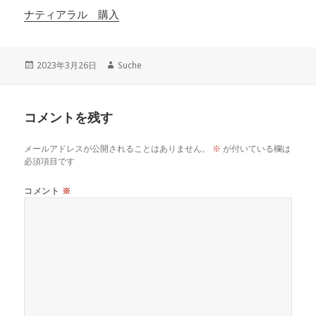
ナティアラル 購入
投
作
2023年3月26日
Suche
稿
成
日:
者
コメントを残す
メールアドレスが公開されることはありません。
※
が付いている欄は
必須項目です
コメント
※