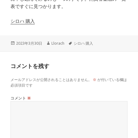
表ですぐに見つかります。
シロハ 購入
投
作
タ
2023年3月30日
Llorach
シロハ 購入
稿
成
グ
日:
者
コメントを残す
メールアドレスが公開されることはありません。
※
が付いている欄は
必須項目です
コメント
※