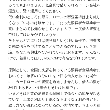
るまでもありません。低金利で借りられるローン会社を
選定し、賢く運用してください。
低い金利のところに限り、ローンの審査基準はより厳し
くなっているのは確かです。主だった消費者金融業者一
覧にまとめてお知らせしていますので、一度借入審査を
申請してはいかがでしょうか。
そもそもどこに行けば無利息という凄い条件で、消費者
金融に借入を申請することができるのでしょうか？無
論、あなたも興味をひかれているとおもます。そんなわ
けで、着目してほしいのがCMで有名なプロミスです。
原則として、全国に支店を持っている消費者金融業者に
おいては、年収の３分の１を上回る借入があった場合
に、カードローンの審査を通過しませんし、借入の数が
3件以上あるという場合もそれは同様です。
いまどきは同業の消費者金融同士で低金利の競争が起き
ていて、上限金利よりも低くなるような金利の設定も、
致し方ない流れになっているのが実情です。ちょっと前