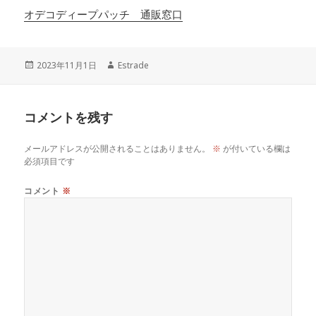
オデコディープパッチ 通販窓口
投
作
2023年11月1日
Estrade
稿
成
日:
者
コメントを残す
メールアドレスが公開されることはありません。
※
が付いている欄は
必須項目です
コメント
※