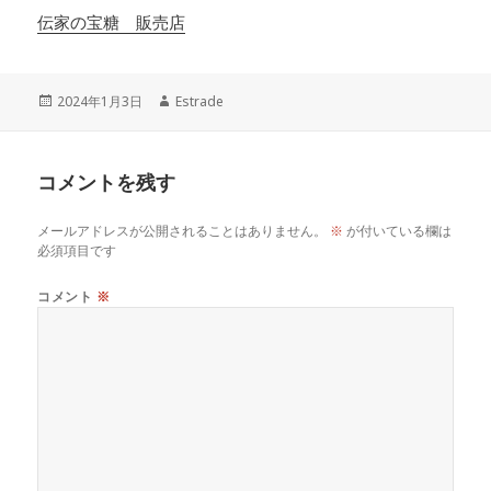
伝家の宝糖 販売店
投
作
2024年1月3日
Estrade
稿
成
日:
者
コメントを残す
メールアドレスが公開されることはありません。
※
が付いている欄は
必須項目です
コメント
※