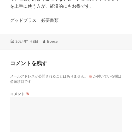
を上手に使う方が、経済的にもお得です。
グッドプラス 必要書類
投
作
2024年1月8日
Boece
稿
成
日:
者
コメントを残す
メールアドレスが公開されることはありません。
※
が付いている欄は
必須項目です
コメント
※