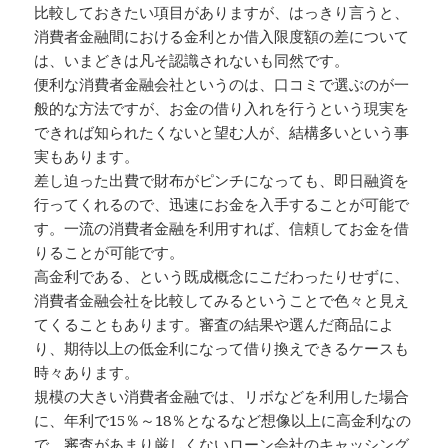
比較しておきたい項目がありますが、はっきり言うと、
消費者金融間における金利とか借入限度額の差について
は、いまどきは凡そ認識されないも同然です。
便利な消費者金融会社というのは、口コミで選ぶのが一
般的な方法ですが、お金の借り入れを行うという現実を
できれば知られたくないと望む人が、結構多いという事
実もあります。
差し迫った出費で財布がピンチになっても、即日融資を
行ってくれるので、迅速にお金を入手することが可能で
す。一流の消費者金融を利用すれば、信頼してお金を借
りることが可能です。
高金利である、という既成概念にこだわったりせずに、
消費者金融会社を比較してみるということで色々と見え
てくることもあります。審査の結果や選んだ商品によ
り、期待以上の低金利になって借り換えできるケースも
時々あります。
規模の大きい消費者金融では、リボなどを利用した場合
に、年利で15％～18％となるなど想像以上に高金利なの
で、審査があまり厳しくないローン会社のキャッシング