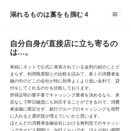
溺れるものは藁をも掴む４
メニュ
ーとウ
ィジェ
ット
自分自身が直接店に立ち寄るの
は…。
単純にネットで公式に発表されている金利の紹介にとど
まらず、利用限度額との比較を試みて、多くの消費者金
融の中のどこの会社が特に効率よくより低い金利で、貸
付をしてくれるのかを比較しております。
所得証明の要不要でキャッシング業者を決めるなら、来
店なしで即日融資にも対応することができるので、消費
者金融に限定せず、銀行グループのキャッシングも視野
に入れると選択肢が増えていいかと思います。
ほとんどの消費者金融会社における無利息でのキャッシ
ングサービス期間は、30日くらいです。ほんの短い期間