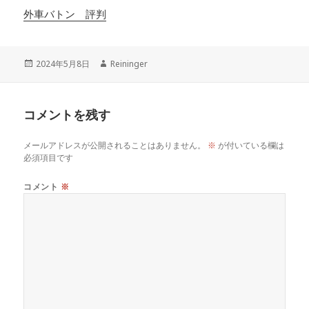
外車バトン 評判
投
作
2024年5月8日
Reininger
稿
成
日:
者
コメントを残す
メールアドレスが公開されることはありません。
※
が付いている欄は
必須項目です
コメント
※