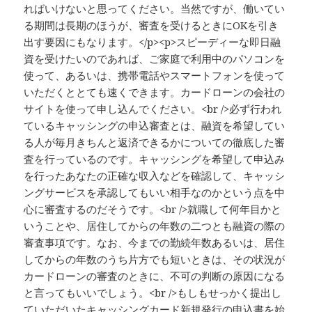
ればいけないと思ってください。当然ですが、働いてい
る期間は長期のほうが、審査を受けるときにOKを引き
出す要因にもなります。</p><p>スピーディーな即日融
資を受けたいのであれば、ご家庭で利用中のパソコンを
使って、あるいは、携帯電話やスマートフォンを使って
いただくととても速くできます。カードローンの会社の
サイトを使って申し込んでください。<br />必ず行われ
ているキャッシングの申込審査とは、融資を希望してい
る人が毎月きちんと返済できるかについての徹底した審
査を行っているのです。キャッシングを希望して申込み
を行ったあなたの正確な収入などを確認して、キャッシ
ングサービスを承認してもいい相手なのかという点を中
心に審査するのだそうです。<br />就職して何年目かと
いうことや、居住してからの年数の二つとも融資の際の
審査事項です。なお、今までの勤続年数あるいは、居住
してからの年数のうち片方でも短いときは、その状況が
カードローンの審査のときに、不可の判断の原因になる
と言ってもいいでしょう。<br />もしもせっかく提出し
ていただいたキャッシングカード新規発行の申込書を始