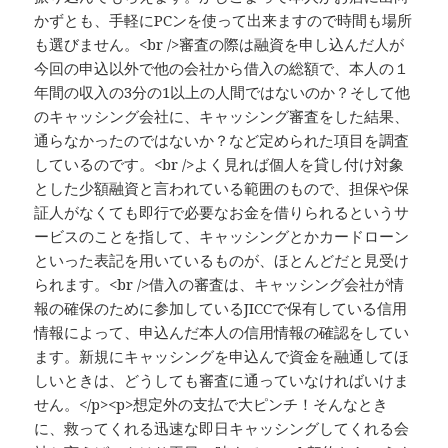
かずとも、手軽にPCンを使って出来ますので時間も場所
も選びません。<br />審査の際は融資を申し込んだ人が
今回の申込以外で他の会社から借入の総額で、本人の１
年間の収入の3分の1以上の人間ではないのか？そして他
のキャッシング会社に、キャッシング審査をした結果、
通らなかったのではないか？など定められた項目を調査
しているのです。<br />よく見れば個人を貸し付け対象
とした少額融資と言われている範囲のもので、担保や保
証人がなくても即行で必要なお金を借りられるというサ
ービスのことを指して、キャッシングとかカードローン
といった表記を用いているものが、ほとんどだと見受け
られます。<br />借入の審査は、キャッシング会社が情
報の確保のために参加しているJICCで保有している信用
情報によって、申込んだ本人の信用情報の確認をしてい
ます。新規にキャッシングを申込んで資金を融通してほ
しいときは、どうしても審査に通っていなければいけま
せん。</p><p>想定外の支払で大ピンチ！そんなとき
に、救ってくれる迅速な即日キャッシングしてくれる会