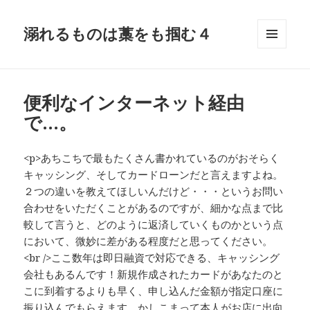
溺れるものは藁をも掴む４
メニュ
ーとウ
ィジェ
ット
便利なインターネット経由
で…。
<p>あちこちで最もたくさん書かれているのがおそらく
キャッシング、そしてカードローンだと言えますよね。
２つの違いを教えてほしいんだけど・・・というお問い
合わせをいただくことがあるのですが、細かな点まで比
較して言うと、どのように返済していくものかという点
において、微妙に差がある程度だと思ってください。
<br />ここ数年は即日融資で対応できる、キャッシング
会社もあるんです！新規作成されたカードがあなたのと
こに到着するよりも早く、申し込んだ金額が指定口座に
振り込んでもらえます。かしこまって本人がお店に出向