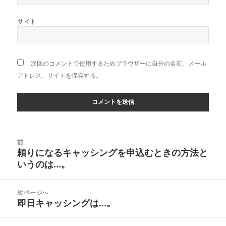
サイト
次回のコメントで使用するためブラウザーに自分の名前、メール
アドレス、サイトを保存する。
投
前
稿
頼りになるキャッシングを申込むときの方法と
前
ナ
いうのは…。
の
ビ
投
ゲ
稿:
次ページへ
ー
即日キャッシングは…。
次
シ
の
ョ