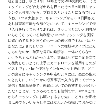
社と言えば、やはり平日14時までのWeb契約なら、うま
くタイミングが合えば申込を行ったその日の即日キャッ
シングも可能だから、プロミスということになるでしょ
うね。<br />大急ぎで、キャッシングから３０日間さえ
あれば完済可能な金額だけについて、キャッシングで借
り入れを行うつもりであれば、３０日間とはいえ利息が
いらなくなっている無利息でOKのキャッシングを実際
に確かめて見ると言うのも一つの選択肢ですね。<br />
あなたにふさわしいカードローンの種類やタイプはどん
なものなのか、確実な毎月の返済は、一体いくらなの
か、をちゃんとわかった上で、無茶はせずに予定を立て
て後悔しないように上手にカードローンを活用するのが
ベストです。<br />便利なインターネット経由で、どこ
かの業者にキャッシングを申込むときには、画面の指示
のとおりに、いくつかの必要事項の入力を行ってデータ
送信する簡単操作で、融資についての仮審査をお受けい
ただくことが、できるのでとても便利です。<br />これ
からキャッシングにお願いするより先に、どうにか正社
員以外でもいいから仕事にはなんとか就職しておかなけ