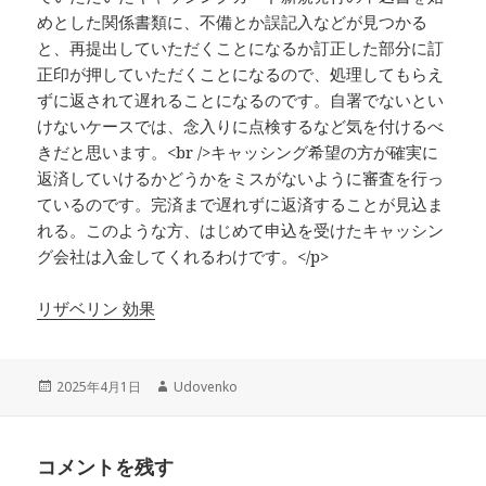
めとした関係書類に、不備とか誤記入などが見つかる
と、再提出していただくことになるか訂正した部分に訂
正印が押していただくことになるので、処理してもらえ
ずに返されて遅れることになるのです。自署でないとい
けないケースでは、念入りに点検するなど気を付けるべ
きだと思います。<br />キャッシング希望の方が確実に
返済していけるかどうかをミスがないように審査を行っ
ているのです。完済まで遅れずに返済することが見込ま
れる。このような方、はじめて申込を受けたキャッシン
グ会社は入金してくれるわけです。</p>
リザベリン 効果
投
作
2025年4月1日
Udovenko
稿
成
日:
者
コメントを残す