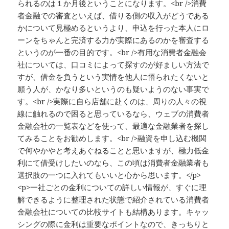
られるのは１か月後ということになります。<br />消費
者金融での審査といえば、借りる側の収入がどうである
かについて見極めるというより、申込を行った本人にロ
ーンをちゃんと完済する力が実際にあるのかを審査する
というのが一番の目的です。<br />有用な消費者金融会
社については、口コミによって探すのが好ましい方法で
すが、借金を負うという実情を他人に悟られたくないと
願う人が、かなり多いというのも疑いようのない事実で
す。<br />実際に自ら店舗に赴くのは、周りの人々の視
線に触れるので困ると思っているなら、ウェブの消費者
金融会社の一覧表などを使って、最適な金融業者を探し
てみることをお勧めします。<br />融資を申し込む機関
で何やかやと考えあぐねることと思いますが、極力低金
利にて借受けしたいのなら、この頃は消費者金融業者も
選択肢の一つに入れてもいいと心から思います。</p>
<p>一社ごとの金利についての詳しい情報が、すぐに理
解できるように整理された状態で紹介されている消費者
金融会社についての比較サイトも結構あります。キャッ
シングの際に金利は重要なポイントなので、きっちりと