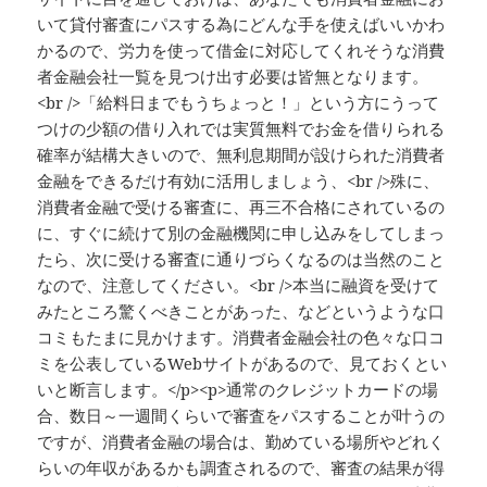
いて貸付審査にパスする為にどんな手を使えばいいかわ
かるので、労力を使って借金に対応してくれそうな消費
者金融会社一覧を見つけ出す必要は皆無となります。
<br />「給料日までもうちょっと！」という方にうって
つけの少額の借り入れでは実質無料でお金を借りられる
確率が結構大きいので、無利息期間が設けられた消費者
金融をできるだけ有効に活用しましょう、<br />殊に、
消費者金融で受ける審査に、再三不合格にされているの
に、すぐに続けて別の金融機関に申し込みをしてしまっ
たら、次に受ける審査に通りづらくなるのは当然のこと
なので、注意してください。<br />本当に融資を受けて
みたところ驚くべきことがあった、などというような口
コミもたまに見かけます。消費者金融会社の色々な口コ
ミを公表しているWebサイトがあるので、見ておくとい
いと断言します。</p><p>通常のクレジットカードの場
合、数日～一週間くらいで審査をパスすることが叶うの
ですが、消費者金融の場合は、勤めている場所やどれく
らいの年収があるかも調査されるので、審査の結果が得