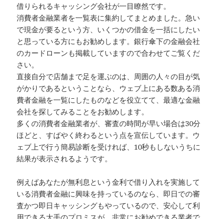
借りられるキャッシング会社が一目瞭然です。
消費者金融業者を一覧表に集約してまとめました。急い
で現金が要るという方、いくつかの借金を一括にしたい
と思っている方にもお勧めします。銀行傘下の金融会社
のカードローンも掲載していますので合わせてご覧くだ
さい。
直接自分で店舗まで足を運ぶのは、周囲の人々の目が気
がかりであるということなら、ウェブ上にある数ある消
費者金融を一覧にしたものなどを役立てて、最適な金融
会社を探してみることをお勧めします。
多くの消費者金融業者が、審査の時間が早い場合は30分
ほどと、すばやく終わるという点を宣伝しています。ウ
ェブ上で行う簡易診断を受ければ、10秒もしないうちに
結果が表示されるようです。
例えばあなたが無利息という金利で借り入れを実施して
いる消費者金融に興味を持っているのなら、即日での審
査かつ即日キャッシングもやっているので、安心して利
用できる大手のプロミスが、非常にお勧めできる業者で