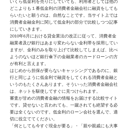
いくら低金利を売りにしていても、利用者としては他の
どこよりも１番低金利の消費者金融会社に融資をしても
らいたいと願うのは、自然なことです。当サイト上では
消費者金融金利に関して低金利の部分で比較しつつ記事
にしていきます。
2010年6月における貸金業法の改正に従って、消費者金
融業者及び銀行はあまり変わらない金利帯を採用してい
ますが、金利のみを取り上げて比較してしまえば、比べ
ようのないほど銀行傘下の金融業者のカードローンの方
が有利と言えます。
はじめから担保が要らないキャッシングであるのに、銀
行と同じように低金利で融資をしてくれる消費者金融と
いうのもたくさんあります。そういった消費者金融会社
は、ネットを駆使してすぐに見つけられます。
審査が甘めの消費者金融の情報をお届けする比較サイト
です。貸せないと言われても、一蹴されても絶望する必
要は全くないのです。低金利のローン会社を選んで、適
切に役立ててください。
「何としても今すぐ現金が要る」・「親や親戚にも大事