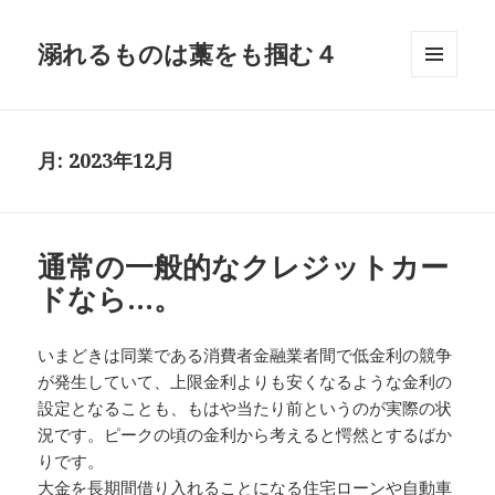
溺れるものは藁をも掴む４
メニュ
ーとウ
ィジェ
ット
月:
2023年12月
通常の一般的なクレジットカー
ドなら…。
いまどきは同業である消費者金融業者間で低金利の競争
が発生していて、上限金利よりも安くなるような金利の
設定となることも、もはや当たり前というのが実際の状
況です。ピークの頃の金利から考えると愕然とするばか
りです。
大金を長期間借り入れることになる住宅ローンや自動車