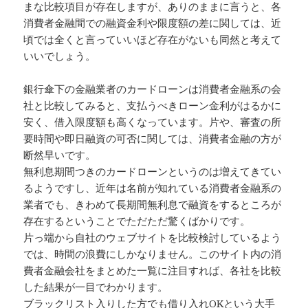
まな比較項目が存在しますが、ありのままに言うと、各
消費者金融間での融資金利や限度額の差に関しては、近
頃では全くと言っていいほど存在がないも同然と考えて
いいでしょう。
銀行傘下の金融業者のカードローンは消費者金融系の会
社と比較してみると、支払うべきローン金利がはるかに
安く、借入限度額も高くなっています。片や、審査の所
要時間や即日融資の可否に関しては、消費者金融の方が
断然早いです。
無利息期間つきのカードローンというのは増えてきてい
るようですし、近年は名前が知れている消費者金融系の
業者でも、きわめて長期間無利息で融資をするところが
存在するということでただただ驚くばかりです。
片っ端から自社のウェブサイトを比較検討しているよう
では、時間の浪費にしかなりません。このサイト内の消
費者金融会社をまとめた一覧に注目すれば、各社を比較
した結果が一目でわかります。
ブラックリスト入りした方でも借り入れOKという大手