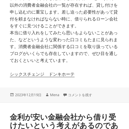
以外の消費者金融会社の一覧が存在すれば、貸し付けを
申し込むのに重宝します。差し迫った必要性があって貸
付を頼まなければならない時に、借りられるローン会社
をすぐに見つけることができます。
本当に借り入れをしてみたら思いもよらないことがあっ
た、などというような変わった口コミもたまに見られま
す。消費者金融会社に関係する口コミを取り扱っている
ブログがいくらでも存在していますので、ぜひ目を通し
ておくといいと考えています。
シックスチェンジ ドンキホーテ
投
作
通常の一般的なクレジットカードなら…
2023年12月19日
Mena
コメントを残す
稿
成
日:
者
金利が安い金融会社から借り受
けたいという考えがあるのであ