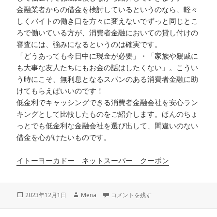
金融業者からの借金を検討しているというのなら、軽々
しくバイトの働き口を方々に変えないでずっと同じとこ
ろで働いている方が、消費者金融においての貸し付けの
審査には、強みになるというのは確実です。
「どうあっても今日中に現金が必要」・「家族や親戚に
も大事な友人たちにもお金の話はしたくない」。こうい
う時にこそ、無利息となるスパンのある消費者金融に助
けてもらえばいいのです！
低金利でキャッシングできる消費者金融会社を安心ラン
キングとして比較したものをご紹介します。ほんのちょ
っとでも低金利な金融会社を選び出して、間違いのない
借金を心がけたいものです。
イトーヨーカドー ネットスーパー クーポン
投
作
金利が安い金融会社から借り受けたいと
2023年12月1日
Mena
コメントを残す
稿
成
日:
者