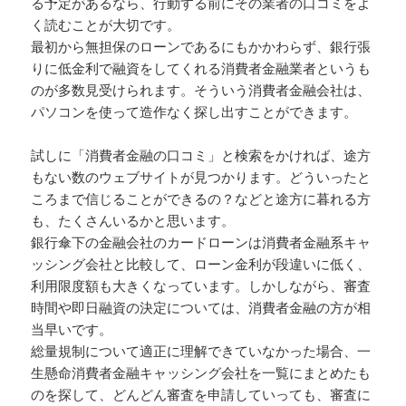
る予定があるなら、行動する前にその業者の口コミをよ
く読むことが大切です。
最初から無担保のローンであるにもかかわらず、銀行張
りに低金利で融資をしてくれる消費者金融業者というも
のが多数見受けられます。そういう消費者金融会社は、
パソコンを使って造作なく探し出すことができます。
試しに「消費者金融の口コミ」と検索をかければ、途方
もない数のウェブサイトが見つかります。どういったと
ころまで信じることができるの？などと途方に暮れる方
も、たくさんいるかと思います。
銀行傘下の金融会社のカードローンは消費者金融系キャ
ッシング会社と比較して、ローン金利が段違いに低く、
利用限度額も大きくなっています。しかしながら、審査
時間や即日融資の決定については、消費者金融の方が相
当早いです。
総量規制について適正に理解できていなかった場合、一
生懸命消費者金融キャッシング会社を一覧にまとめたも
のを探して、どんどん審査を申請していっても、審査に