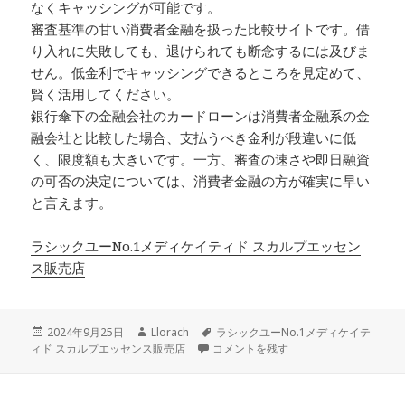
なくキャッシングが可能です。
審査基準の甘い消費者金融を扱った比較サイトです。借
り入れに失敗しても、退けられても断念するには及びま
せん。低金利でキャッシングできるところを見定めて、
賢く活用してください。
銀行傘下の金融会社のカードローンは消費者金融系の金
融会社と比較した場合、支払うべき金利が段違いに低
く、限度額も大きいです。一方、審査の速さや即日融資
の可否の決定については、消費者金融の方が確実に早い
と言えます。
ラシックユーNo.1メディケイティド スカルプエッセン
ス販売店
投
作
タ
2024年9月25日
Llorach
ラシックユーNo.1メディケイテ
稿
成
銀行傘下の金融会社のカードローンは消
グ
ィド スカルプエッセンス販売店
コメントを残す
日:
者