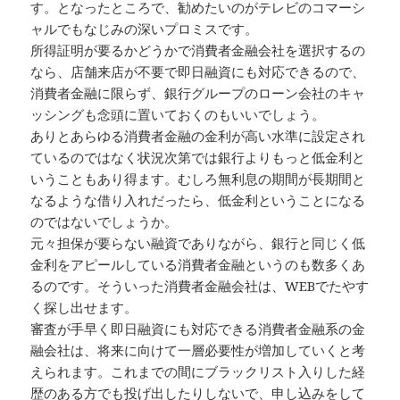
す。となったところで、勧めたいのがテレビのコマーシ
ャルでもなじみの深いプロミスです。
所得証明が要るかどうかで消費者金融会社を選択するの
なら、店舗来店が不要で即日融資にも対応できるので、
消費者金融に限らず、銀行グループのローン会社のキャ
ッシングも念頭に置いておくのもいいでしょう。
ありとあらゆる消費者金融の金利が高い水準に設定され
ているのではなく状況次第では銀行よりもっと低金利と
いうこともあり得ます。むしろ無利息の期間が長期間と
なるような借り入れだったら、低金利ということになる
のではないでしょうか。
元々担保が要らない融資でありながら、銀行と同じく低
金利をアピールしている消費者金融というのも数多くあ
るのです。そういった消費者金融会社は、WEBでたやす
く探し出せます。
審査が手早く即日融資にも対応できる消費者金融系の金
融会社は、将来に向けて一層必要性が増加していくと考
えられます。これまでの間にブラックリスト入りした経
歴のある方でも投げ出したりしないで、申し込みをして