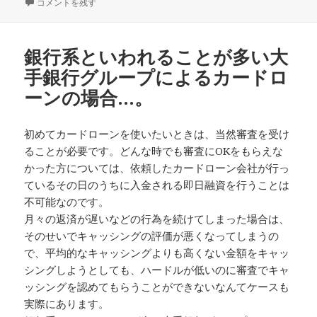
稿
いまどき…。 に
成
グ
コメントを残す
日:
者
銀行系といわれることが多い大
手銀行グループによるカードロ
ーンの場合…。
初めてカードローンを使いたいときは、当然審査を受け
ることが必要です。どんな時でも審査にOKをもらえな
かった方については、依頼したカードローン会社が行っ
ているその日のうちに入金される即日融資を行うことは
不可能なのです。
月々の返済が遅いなどの行為を続けてしまった場合は、
そのせいでキャッシングの評価が悪くなってしまうの
で、平均的なキャッシングよりも高くない金額をキャッ
シングしようとしても、ハードルが低いのに審査でキャ
ッシングを認めてもらうことができないなんてケースも
実際にあります。