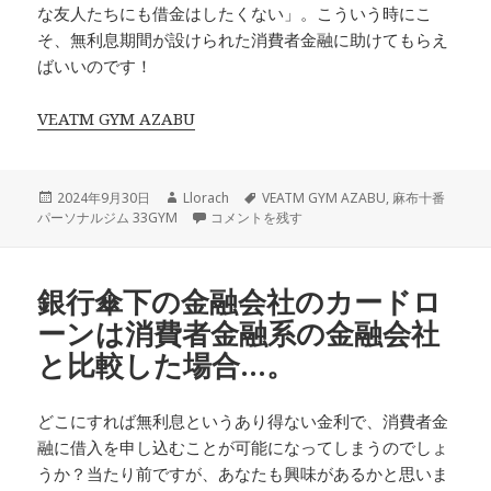
な友人たちにも借金はしたくない」。こういう時にこ
そ、無利息期間が設けられた消費者金融に助けてもらえ
ばいいのです！
VEATM GYM AZABU
投
作
タ
2024年9月30日
Llorach
VEATM GYM AZABU
,
麻布十番
稿
成
多くの消費者金融業者が…。 に
グ
パーソナルジム 33GYM
コメントを残す
日:
者
銀行傘下の金融会社のカードロ
ーンは消費者金融系の金融会社
と比較した場合…。
どこにすれば無利息というあり得ない金利で、消費者金
融に借入を申し込むことが可能になってしまうのでしょ
うか？当たり前ですが、あなたも興味があるかと思いま