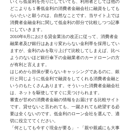
いくら低金利を売りにしていても、利用者としては他の
どこよりも１番低金利の消費者金融会社に融資をしても
らいたいと願うのは、自然なことです。当サイト上では
消費者金融金利に関して低金利の部分で比較しつつ記事
にしていきます。
2010年6月における貸金業法の改正に従って、消費者金
融業者及び銀行はあまり変わらない金利帯を採用してい
ますが、金利のみを取り上げて比較してしまえば、比べ
ようのないほど銀行傘下の金融業者のカードローンの方
が有利と言えます。
はじめから担保が要らないキャッシングであるのに、銀
行と同じように低金利で融資をしてくれる消費者金融と
いうのもたくさんあります。そういった消費者金融会社
は、ネットを駆使してすぐに見つけられます。
審査が甘めの消費者金融の情報をお届けする比較サイト
です。貸せないと言われても、一蹴されても絶望する必
要は全くないのです。低金利のローン会社を選んで、適
切に役立ててください。
「何としても今すぐ現金が要る」・「親や親戚にも大事