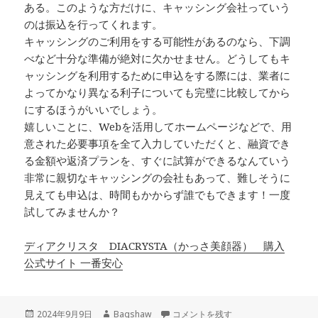
ある。このような方だけに、キャッシング会社っていう
のは振込を行ってくれます。
キャッシングのご利用をする可能性があるのなら、下調
べなど十分な準備が絶対に欠かせません。どうしてもキ
ャッシングを利用するために申込をする際には、業者に
よってかなり異なる利子についても完璧に比較してから
にするほうがいいでしょう。
嬉しいことに、Webを活用してホームページなどで、用
意された必要事項を全て入力していただくと、融資でき
る金額や返済プランを、すぐに試算ができるなんていう
非常に親切なキャッシングの会社もあって、難しそうに
見えても申込は、時間もかからず誰でもできます！一度
試してみませんか？
ディアクリスタ DIACRYSTA（かっさ美顔器） 購入
公式サイト 一番安心
投
作
嬉しいことに…。 に
2024年9月9日
Bagshaw
コメントを残す