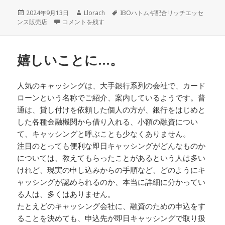
投
作
タ
2024年9月13日
Llorach
IBOハトムギ配合リッチエッセ
稿
銀行系の消費者金融会社は…。 に
成
グ
ンス販売店
コメントを残す
日:
者
嬉しいことに…。
人気のキャッシングは、大手銀行系列の会社で、カード
ローンという名称でご紹介、案内しているようです。普
通は、貸し付けを依頼した個人の方が、銀行をはじめと
した各種金融機関から借り入れる、小額の融資につい
て、キャッシングと呼ぶことも少なくありません。
注目のとっても便利な即日キャッシングがどんなものか
については、教えてもらったことがあるという人は多い
けれど、現実の申し込みからの手順など、どのようにキ
ャッシングが認められるのか、本当に詳細に分かってい
る人は、多くはありません。
たとえどのキャッシング会社に、融資のための申込をす
ることを決めても、申込先が即日キャッシングで取り扱