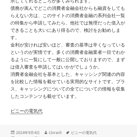
示してくれるところが多くみられます。
債務が嵩んでどこの消費者金融会社からも融資をしても
らえない方は、このサイトの消費者金融の系列会社一覧
の特集から申請してみたら、他社では無理だった借入が
できることも大いにあり得るので、検討をお勧めしま
す。
金利が安ければ安いほど、審査の基準は辛くなっている
というのが実情です。多くの消費者金融業者一目でわか
るように一覧にして一般に公開しておりますので、まず
は借入審査を申請してはいかがでしょうか。
消費者金融会社を基本とした、キャッシング関連の内容
を比較した情報を載せている実用的なサイトです。プラ
ス、キャッシングについての全てについての情報を収集
したコンテンツも載せています。
ビニーの電気代
投
作
タ
2024年9月4日
Llorach
ビニーの電気代