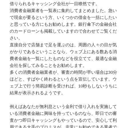
借りられるキャッシング会社が一目瞭然です。
消費者金融業者を一覧表に集約してまとめました。急い
で現金が要るという方、いくつかの借金を一括にしたい
と思っている方にもお勧めします。銀行傘下の金融会社
のカードローンも掲載していますので合わせてご覧くだ
さい。
直接自分で店舗まで足を運ぶのは、周囲の人々の目が気
がかりであるということなら、ウェブ上にある数ある消
費者金融を一覧にしたものなどを役立てて、最適な金融
会社を探してみることをお勧めします。
多くの消費者金融業者が、審査の時間が早い場合は30分
ほどと、すばやく終わるという点を宣伝しています。ウ
ェブ上で行う簡易診断を受ければ、10秒もしないうちに
結果が表示されるようです。
例えばあなたが無利息という金利で借り入れを実施して
いる消費者金融に興味を持っているのなら、即日での審
査かつ即日キャッシングもやっているので、安心して利
用できる大手のプロミスが、非常にお勧めできる業者で