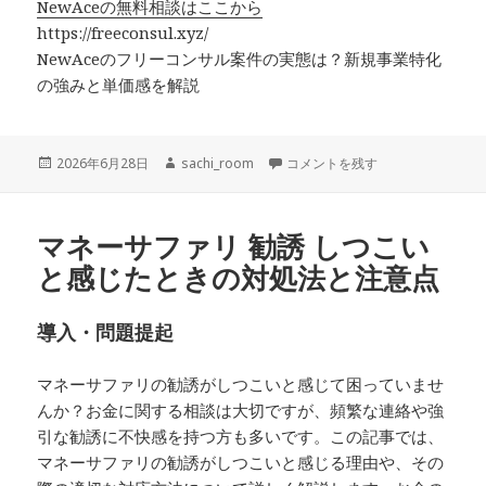
NewAceの無料相談はここから
https://freeconsul.xyz/
NewAceのフリーコンサル案件の実態は？新規事業特化
の強みと単価感を解説
投
作
NewAce無料相談で知る新規事
2026年6月28日
sachi_room
コメントを残す
稿
成
日:
者
マネーサファリ 勧誘 しつこい
と感じたときの対処法と注意点
導入・問題提起
マネーサファリの勧誘がしつこいと感じて困っていませ
んか？お金に関する相談は大切ですが、頻繁な連絡や強
引な勧誘に不快感を持つ方も多いです。この記事では、
マネーサファリの勧誘がしつこいと感じる理由や、その