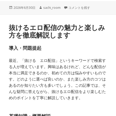
投
作
スタスタLIVE英検 評判を徹底解
2026年6月30日
sachi_room
コメントを残す
稿
成
日:
者
抜けるエロ配信の魅力と楽しみ
方を徹底解説します
導入・問題提起
最近、「抜ける エロ配信」というキーワードで検索す
る人が増えています。興味はあるけれど、どんな配信が
本当に満足できるのか、初めての方は悩みやすいもので
す。どのように選べば良いのか、また楽しみ方のコツは
あるのか知りたい方も多いでしょう。この記事では、そ
んな疑問に答えながら、抜けるエロ配信をより楽しむた
めのポイントを丁寧に解説していきます。
基礎知識・概要解説