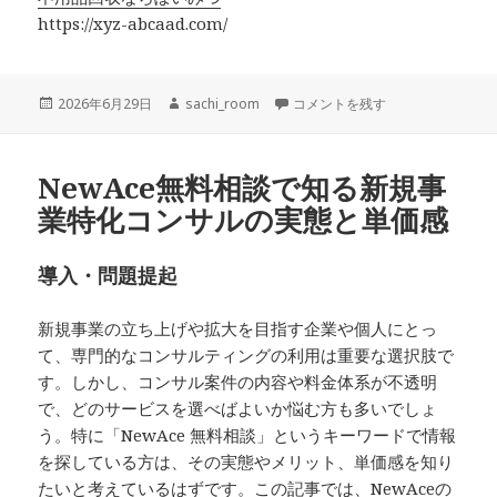
https://xyz-abcaad.com/
投
作
ぽいみつ 口コミでわかる不用品回
2026年6月29日
sachi_room
コメントを残す
稿
成
日:
者
NewAce無料相談で知る新規事
業特化コンサルの実態と単価感
導入・問題提起
新規事業の立ち上げや拡大を目指す企業や個人にとっ
て、専門的なコンサルティングの利用は重要な選択肢で
す。しかし、コンサル案件の内容や料金体系が不透明
で、どのサービスを選べばよいか悩む方も多いでしょ
う。特に「NewAce 無料相談」というキーワードで情報
を探している方は、その実態やメリット、単価感を知り
たいと考えているはずです。この記事では、NewAceの