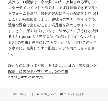
抜けるエロ配信は、今や多くの人に支持される新しいエ
ンターテインメントの形です。まずは信頼できるプラッ
トフォームを選び、自分の好みに合った配信者を見つけ
ることから始めましょう。視聴時のマナーを守りつつ、
適度な課金で楽しむことが満足度を高めるポイントで
す。さらに深く知りたい方は、静かなのに狂うほど抜け
る！Stripchatの「黒髪ロング配信」に男がドハマりす
る5つの理由も参考にしてみてください。ぜひこの記事
を参考に、充実したエロ配信ライフをお楽しみくださ
い。
静かなのに狂うほど抜ける！Stripchatの「黒髪ロング
配信」に男がドハマりする5つの理由
https://sizukani.xyz/
投
作
抜けるエロ配信の魅力と楽しみ方
2026年6月30日
sachi_room
コメントを残す
稿
成
日:
者