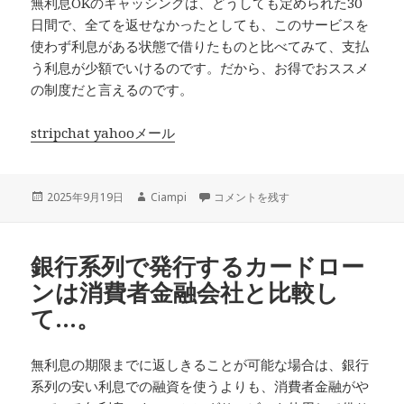
無利息OKのキャッシングは、どうしても定められた30
日間で、全てを返せなかったとしても、このサービスを
使わず利息がある状態で借りたものと比べてみて、支払
う利息が少額でいけるのです。だから、お得でおススメ
の制度だと言えるのです。
stripchat yahooメール
投
作
融資希望者が本当に返せる人間に間違い
2025年9月19日
Ciampi
コメントを残す
稿
成
日:
者
銀行系列で発行するカードロー
ンは消費者金融会社と比較し
て…。
無利息の期限までに返しきることが可能な場合は、銀行
系列の安い利息での融資を使うよりも、消費者金融がや