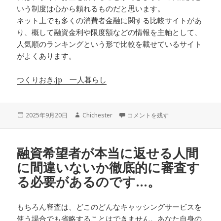
いう制度は心から頼れるものだと思います。
ネット上でも多くの消費者金融に関する比較サイトがあ
り、概して融資金利や限度額などの情報を主軸として、
人気順のランキングという形で比較を載せているサイト
がよくあります。
つくりおき.jp 一人暮らし
投
作
色々な消費者金融を一覧にまとめて
2025年9月20日
Chichester
コメントを残す
稿
成
日:
者
融資希望者が本当に返せる人間
に間違いないか徹底的に審査す
る必要があるのです…。
もちろん審査は、どこのどんなキャッシングサービスを
使う場合でも省略することはできません。あなた自身の