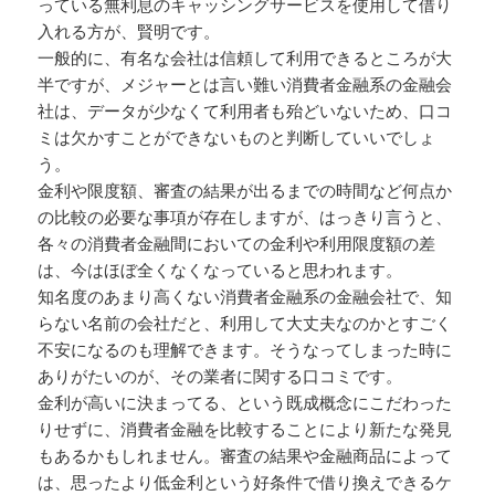
っている無利息のキャッシングサービスを使用して借り
入れる方が、賢明です。
一般的に、有名な会社は信頼して利用できるところが大
半ですが、メジャーとは言い難い消費者金融系の金融会
社は、データが少なくて利用者も殆どいないため、口コ
ミは欠かすことができないものと判断していいでしょ
う。
金利や限度額、審査の結果が出るまでの時間など何点か
の比較の必要な事項が存在しますが、はっきり言うと、
各々の消費者金融間においての金利や利用限度額の差
は、今はほぼ全くなくなっていると思われます。
知名度のあまり高くない消費者金融系の金融会社で、知
らない名前の会社だと、利用して大丈夫なのかとすごく
不安になるのも理解できます。そうなってしまった時に
ありがたいのが、その業者に関する口コミです。
金利が高いに決まってる、という既成概念にこだわった
りせずに、消費者金融を比較することにより新たな発見
もあるかもしれません。審査の結果や金融商品によって
は、思ったより低金利という好条件で借り換えできるケ