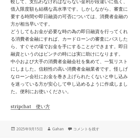
較して、支払わなければならない金利が段違いに低く、
借入限度額も結構な高水準です。しかしながら、審査に
要する時間や即日融資の可否については、消費者金融の
方が相当早いです。
どうしてもお金が必要な時の為の即日融資を行ってくれ
る消費者金融にすれば、カードローンの審査にパスした
ら、すぐその場でお金を手にすることができます。即日
融資というのはピンチの時には実に助けになります。
中小および大手の消費者金融会社を集めて、一覧リスト
にしました。信頼性の高い消費者金融業者です。怪しげ
なローン会社にお金を巻き上げられたくないと申し込み
を迷っている方が安心して申し込めるように作成しまし
た。便利にお使いください。
stripchat 使い方
投
作
銀行系列で発行するカードローンは消費
2025年9月15日
Gahan
コメントを残す
稿
成
日:
者