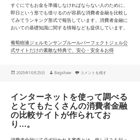
すぐにでもお金を準備しなければならない人のために、
即日という形でも借りるのが容易な消費者金融を比較し
てみてランキング形式で報告しています。消費者金融に
おいての基礎知識に関する情報なども提供しています。
葡萄樹液ジェルモンサンプルールパーフェクトジェル公
式サイトだけの素敵な特典で、安心・安全＆お得
投
作
何をおいても忘れてはいけないのは
2025年10月25日
Bagshaw
コメントを残す
稿
成
日:
者
インターネットを使って調べる
ととてもたくさんの消費者金融
の比較サイトが作られてお
り…。
消費者金融にて必ず行われる審査とは、申し込みを行っ