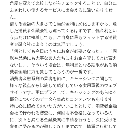
角度を変えて比較しながらチェックすることで、自分に
ふさわしい使えるサービスに出会えるに違いありませ
ん。
借りる金額の大きさでも当然金利は変化しますから、適
した消費者金融会社も違ってくるはずです。低金利とい
う点だけに執着しても、ご自身に最もフィットする消費
者金融会社に出会うのは無理でしょう。
「何としても今日のうちにお金が必要となった」・「両
親や兄弟にも大事な友人たちにもお金を貸してとは言え
ないし」。そういう場合は、無利息となる期限がある消
費者金融に力を貸してもらうのが一番です。
消費者金融系列の業者を軸に、キャッシングに関して
様々な視点から比較して紹介している実用重視のウェブ
サイトです。更にプラスして、キャッシングのあらゆる
部分についてのデータを集めたコンテンツもあります。
特に心に留めておいた方がいいこととして、消費者金融
会社で行われる審査に、何回も不合格になっているの
に、次々と異なる金融機関に申請を行うと、次に受ける
審査に受かるのが難しくなりますので、慎重に行動して