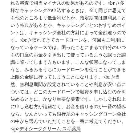
れる審査で相当マイナスの効果があるのです。<br />多
様なキャッシングの申込するときは、全く同じに思えて
も他のところより低金利だとか、指定期間は無利息！と
いう特典があるとか、キャッシングごとのおすすめポイ
ントは、キャッシング会社の方針によって全然違うので
す。<br />慣れてきてカードローンを、何回もご利用に
なっているケースでは、困ったことにまるで自分のいつ
もの口座のお金を引き出して使っているような誤った認
識に陥ってしまう方もいます。こんな状態になってしま
うと、みるみるうちにカードローンを使うことができる
上限の金額に行ってしまうことになります。<br />当
然、無利息期間が設定されていることや利息が安い点に
ついては、どこのカードローンで融資を申し込むのかを
決めるときに、かなり重要な要素です。しかしそれ以上
に申し込む方が躊躇なく、お金を借りるのが一番の望み
なら、なんといっても銀行系のキャッシングローン会社
の中から選んでいただくことを一番に考えてください。
</p>
デオシーククリーム スギ薬局