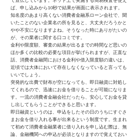
て宣伝しています。ネット上で実施する簡易検査を使え
ば、申し込みから10秒で結果が画面に表示されます。
知名度のあまり高くない消費者金融系ローン会社で、聞
いたことのない企業名の所を見ると、大丈夫だろうかと
やや不安になりますよね。そうなった時にありがたいの
が、その業者に関する口コミです。
金利や限度額、審査の結果が出るまでの時間など思いの
ほか多くの比較の必要な項目が挙げられますが、正直な
話、消費者金融間における金利や借入限度額の違いは、
近頃では大体において存在しなくなっていると言っても
いいでしょう。
突発的な出費で財布が空になっても、即日融資に対処し
てくれるので、迅速にお金を借りることが可能になりま
す。一流の消費者金融会社だったら、安心してお金を貸
し出してもらうことができると思います。
即日融資というのは、申込をしたその日のうちにすぐさ
まお金を借り入れる事が出来るという制度です。生まれ
て初めて消費者金融業者に借り入れを申し込む際は、無
論、金融機関への申込が必須となりますので覚えておい