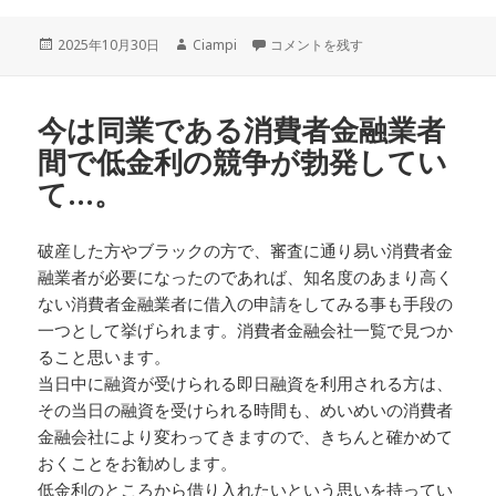
投
作
どんな関係の取扱会社の…。 に
2025年10月30日
Ciampi
コメントを残す
稿
成
日:
者
今は同業である消費者金融業者
間で低金利の競争が勃発してい
て…。
破産した方やブラックの方で、審査に通り易い消費者金
融業者が必要になったのであれば、知名度のあまり高く
ない消費者金融業者に借入の申請をしてみる事も手段の
一つとして挙げられます。消費者金融会社一覧で見つか
ること思います。
当日中に融資が受けられる即日融資を利用される方は、
その当日の融資を受けられる時間も、めいめいの消費者
金融会社により変わってきますので、きちんと確かめて
おくことをお勧めします。
低金利のところから借り入れたいという思いを持ってい