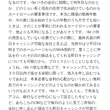
なるのです。<br />今の会社に就職して何年目なのかと
か、どのくらい長く現在の住所で住み続けているのかも
カードローンの審査事項です。本当に職場の勤務年数
や、今の家に住み始めてからの年数のうち片方でも短い
ときは、そのことが事前に行われるカードローンの審査
で、他よりも不利になることがありそうです。<br />何
の用意もしていない出費でピンチの際に、最終兵器の即
日キャッシング可能な会社と言えば、当然やはり平日14
時までのホームページからのWeb契約で、驚くことに申
込を行ったその日の振込をしてくれる即日キャッシング
についても可能だから、プロミスということになるでし
ょうね。<br />急な出費などで、キャッシングしてから
３０日以内で返せる金額に限って、借入を申し込むつも
りであれば、本来必要な金利の心配がないうれしい無利
息でのキャッシングがどのようなものか確かめてみると
いうのもおススメです。<br />「むじんくん」で有名な
アコム、銀行などが中心になって設立したモビットな
ど、あちこちのCMなどで毎日のように見てご存知の、
会社に申し込んだ場合でも即日キャッシングが可能で、