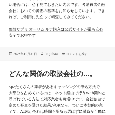
い場合には、必ず見ておきたい内容です。各消費者金融
会社においての審査の基準をお知らせしています。でき
れば、ご利用に先立って精査してみてください。
葉酸サプリ オーリム ルナ購入は公式サイトが最も安心
安全でお得です
投
作
いいと思える消費者金融業者を探す
2025年10月31日
Bagshaw
コメントを残す
稿
成
日:
者
どんな関係の取扱会社の…。
<p>たくさんの業者があるキャッシングの申込方法で、
大部分を占めているのは、ネット経由で行うWeb契約と
呼ばれている方法で対応業者も急増中です。会社独自で
定めた審査を受けた結果がOKなら、ついに本契約の完
了で、ATMがあれば時間も場所も選ばずに融資が可能に