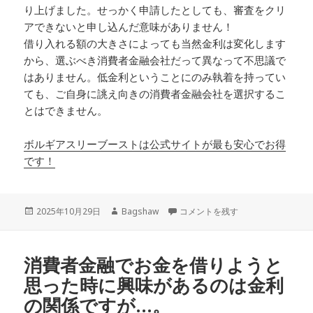
り上げました。せっかく申請したとしても、審査をクリ
アできないと申し込んだ意味がありません！
借り入れる額の大きさによっても当然金利は変化します
から、選ぶべき消費者金融会社だって異なって不思議で
はありません。低金利ということにのみ執着を持ってい
ても、ご自身に誂え向きの消費者金融会社を選択するこ
とはできません。
ボルギアスリーブーストは公式サイトが最も安心でお得
です！
投
作
ほとんどの有名な消費者金融系の会
2025年10月29日
Bagshaw
コメントを残す
稿
成
日:
者
消費者金融でお金を借りようと
思った時に興味があるのは金利
の関係ですが…。