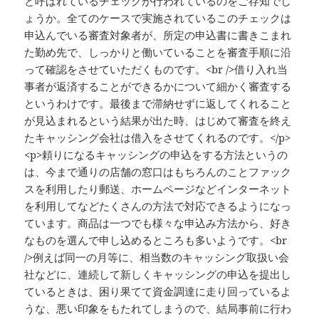
と呼ばれているチェックが行われているのをご存知でし
ょうか。全てのケースで実施されているこのチェックは
申込んでいる審査対象者が、所定の申込書に書きこまれ
た勤め先で、しっかりと働いていることを審査手順に沿
って確認をさせていただくものです。<br />借り入れ当
事者が返済することができるかについて細かく審査する
というわけです。最後まで滞納せずに返してくれること
が見込まれるという結果が出た時、はじめて審査を終え
たキャッシング会社は借入をさせてくれるのです。</p>
<p>頼りになるキャッシングの申込をする方法というの
は、今まで通りの店舗の窓口はもちろんのことファック
スを利用したり郵送、ホームページなどインターネット
を利用してなどたくさんの方法で対応できるようになっ
ています。商品は一つでも様々な申込み方法から、好き
なものを選んで申し込めるところも多いようです。<br
/>例えば同一の月等に、相当数のキャッシング取扱い会
社などに、連続して新しくキャッシングの申込を提出し
ているときは、困り果てて資金調達に走り回っているよ
うな、悪い印象をもたれてしまうので、結局事前に行わ