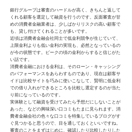
銀行グループは審査のハードルが高く、きちんと返して
くれる顧客を選定して融資を行うのです。反面審査が甘
めの消費者金融業者は、少しばかりリスクの高い顧客で
も、貸し付けてくれることが多いです。
近頃は消費者金融会社同士で低金利競争が生じていて、
上限金利よりも低い金利の実現も、必然となっているの
が今の状態です。ピークの頃の金利からすると信じがた
い話です。
消費者金融における金利は、そのローン・キャッシング
のパフォーマンスをあらわすものであり、現在は顧客サ
イドは比較サイトを巧みに使いこなして、賢明に低金利
での借り入れができるところを比較し選定するのが当た
り前になっているのです。
実体験として融資を受けてみたら予想だにしないことが
あった、などの興味深い口コミもたまに見られます。消
費者金融会社の色々な口コミを特集しているブログがす
ぐ見つかると思うので、目を通しておくといいですね。
審査のことをまずはじめに、確認したり比較したりした