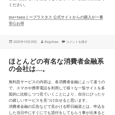
ください。
me+tasuミープラスタス 公式サイトからの購入が一番
安心お得
投
作
今は同業である消費者金融業者間で
2025年10月29日
Bagshaw
コメントを残す
稿
成
日:
者
ほとんどの有名な消費者金融系
の会社は…。
無利息サービスの内容は、各消費者金融によって違うの
で、スマホや携帯電話を利用して様々な一覧サイトを多
面的に比較しつつ見ていくことにより、自分にぴったり
の嬉しいサービスを見つけ出せると思います。
消費者金融の広告などで見かける即日融資とは、申込を
した当日中にすぐにでも貸付をしてもらう事が出来ると