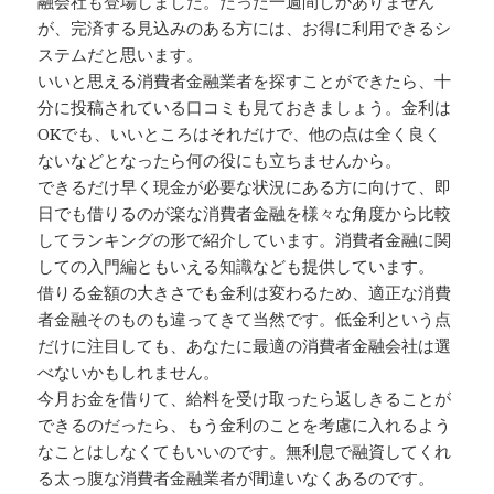
融会社も登場しました。たった一週間しかありません
が、完済する見込みのある方には、お得に利用できるシ
ステムだと思います。
いいと思える消費者金融業者を探すことができたら、十
分に投稿されている口コミも見ておきましょう。金利は
OKでも、いいところはそれだけで、他の点は全く良く
ないなどとなったら何の役にも立ちませんから。
できるだけ早く現金が必要な状況にある方に向けて、即
日でも借りるのが楽な消費者金融を様々な角度から比較
してランキングの形で紹介しています。消費者金融に関
しての入門編ともいえる知識なども提供しています。
借りる金額の大きさでも金利は変わるため、適正な消費
者金融そのものも違ってきて当然です。低金利という点
だけに注目しても、あなたに最適の消費者金融会社は選
べないかもしれません。
今月お金を借りて、給料を受け取ったら返しきることが
できるのだったら、もう金利のことを考慮に入れるよう
なことはしなくてもいいのです。無利息で融資してくれ
る太っ腹な消費者金融業者が間違いなくあるのです。