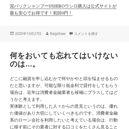
泥パックシャンプーUSHIROウシロ購入は公式サイトが
最も安心でお得です！初回0円！
投
作
単純にネットで公表されている金利
2025年10月27日
Bagshaw
コメントを残す
稿
成
日:
者
何をおいても忘れてはいけない
のは…。
どこに融資を申し込むかで何やかやと頭を悩ませるもの
だと思いますが、可能な限り低金利で貸付をしてもらう
場合は、近年は消費者金融業者も候補にプラスしてはど
うかと考えます。
実体験として利用した人々からの意見というのは、優れ
た価値があり大切にしていくべきものです。消費者金融
系のローン会社を利用したいと考えている場合は、行動
に移す前にその業者に対する口コミをたくさん見ること