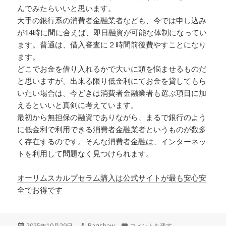
んでみたらいいと思います。
大手の銀行系の消費者金融業者なども、今では申し込み
が14時に間に合えば、即日融資が可能な体制になってい
ます。普通は、借入審査に２時間前後費やすことになり
ます。
どこでお金を借り入れるかで大いに頭を悩ませるものだ
と思いますが、出来る限り低金利にてお金を貸してもら
いたい場合は、今どきは消費者金融業者も選ぶ項目に加
えるといいと真剣に考えています。
最初から無担保の融資でありながら、まるで銀行のよう
に低金利で利用できる消費者金融業者というものが数多
く存在するのです。そんな消費者金融は、インターネッ
トを利用して問題なく見つけられます。
オーリムスカルプセラム購入は公式サイトが最も安心安
全でお得です
投
作
消費者金融でお金を借りようと思っ
2025年10月29日
Bagshaw
コメントを残す