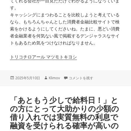
てくれる会社が一目見ただけでわかるようになっていま
す。
キャッシングにまつわることを比較しようと考えている
なら、もちろんちゃんとした消費者金融比較サイトで検
索をかけるようにしてくださいね。たまに、悪どい消費
者金融業者を何気ない風で掲載するデンジャラスなサイ
トもあるため気をつけなければなりません。
トリコチロアール マツモトキヨシ
投
作
所得証明が必要か否かで金融会社を選ぶ
2025年5月10日
Klimov
コメントを残す
稿
成
日:
者
「あともう少しで給料日！」と
の方にとって大助かりの少額の
借り入れでは実質無料の利息で
融資を受けられる確率が高いの