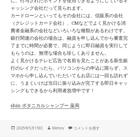
に、付与されたポイントを使用できるようにしているキ
ャッシング会社だって見られます。
カードローンといってもその会社には、信販系の会社
（クレジットカード会社）、CMなどでよく見かける消
費者金融系の会社などいろいろな種類があるわけです。
銀行関連の会社の場合は、融資を申し込んでから審査完
了までに時間が必要で、同じように即日融資を実行して
もらうのは、無理な場合も珍しくありません。
よく見かけるテレビ広告で名前を見たことがある新生銀
行のレイクだったら、パソコンからの申込に限らず、ス
マホから申し込んでいただいてもお店には一回も訪れず
に、うまくいけば当日に振り込みが完了する即日キャッ
シングもできるから利用者急増中です！
shin ボタニカルシャンプー 薬局
投
作
カードローンといってもその会社には…
2025年5月19日
Klimov
コメントを残す
稿
成
日:
者