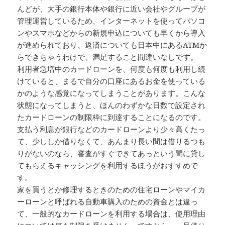
んどが、大手の銀行本体や銀行に近い会社やグループが
管理運営しているため、インターネットを使ってパソコ
ンやスマホなどからの新規申込についても早くから導入
が進められており、返済についても日本中にあるATMか
らできちゃうわけで、満足すること間違いなしです。
利用者急増中のカードローンを、何度も何度も利用し続
けていると、まるで自分の口座にあるお金を使っている
かのような感覚になってしまうことがあります。こんな
状態になってしまうと、ほんのわずかな日数で設定され
たカードローンの制限枠に到達することになるのです。
支払う利息が銀行などのカードローンより少々高くたっ
て、少ししか借りなくて、あんまり長い間は借りるつも
りがないのなら、審査がすぐできてあっという間に貸し
てもらえるキャッシングを利用するほうがおすすめで
す。
家を買うとか修理するときのための住宅ローンやマイカ
ーローンと呼ばれる自動車購入のための資金とは違っ
て、一般的なカードローンを利用する場合は、使用理由