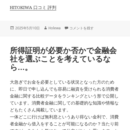
HITOKIWA 口コミ 評判
投
作
審査に関して前もって…。 に
2025年5月10日
Holewa
コメントを残す
稿
成
日:
者
所得証明が必要か否かで金融会
社を選ぶことを考えているな
ら…。
大急ぎでお金を必要としている状況となった方のため
に、即日で申し込んでも容易に融資を受けられる消費者
金融に関する比較データをランキングという形で公開し
ています。消費者金融に関しての基礎的な知識や情報な
どもたくさん掲載しています。
一体どこに行けば無利息というあり得ない金利で、消費
者金融から借入をすることが可能になるのか？当たり前