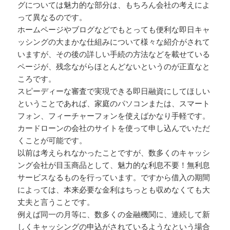
グについては魅力的な部分は、もちろん会社の考えによ
って異なるのです。
ホームページやブログなどでもとっても便利な即日キャ
ッシングの大まかな仕組みについて様々な紹介がされて
いますが、その後の詳しい手続の方法などを載せている
ページが、残念ながらほとんどないというのが正直なと
ころです。
スピーディーな審査で実現できる即日融資にしてほしい
ということであれば、家庭のパソコンまたは、スマート
フォン、フィーチャーフォンを使えばかなり手軽です。
カードローンの会社のサイトを使って申し込んでいただ
くことが可能です。
以前は考えられなかったことですが、数多くのキャッシ
ング会社が目玉商品として、魅力的な利息不要！無利息
サービスなるものを行っています。ですから借入の期間
によっては、本来必要な金利はちっとも収めなくても大
丈夫と言うことです。
例えば同一の月等に、数多くの金融機関に、連続して新
しくキャッシングの申込がされているようなという場合