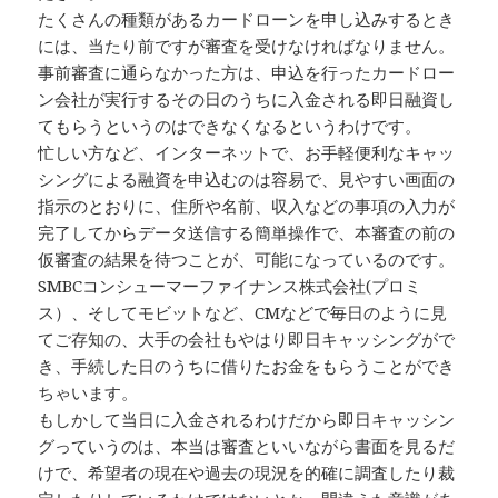
たくさんの種類があるカードローンを申し込みするとき
には、当たり前ですが審査を受けなければなりません。
事前審査に通らなかった方は、申込を行ったカードロー
ン会社が実行するその日のうちに入金される即日融資し
てもらうというのはできなくなるというわけです。
忙しい方など、インターネットで、お手軽便利なキャッ
シングによる融資を申込むのは容易で、見やすい画面の
指示のとおりに、住所や名前、収入などの事項の入力が
完了してからデータ送信する簡単操作で、本審査の前の
仮審査の結果を待つことが、可能になっているのです。
SMBCコンシューマーファイナンス株式会社(プロミ
ス）、そしてモビットなど、CMなどで毎日のように見
てご存知の、大手の会社もやはり即日キャッシングがで
き、手続した日のうちに借りたお金をもらうことができ
ちゃいます。
もしかして当日に入金されるわけだから即日キャッシン
グっていうのは、本当は審査といいながら書面を見るだ
けで、希望者の現在や過去の現況を的確に調査したり裁