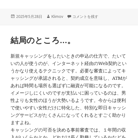
投
作
かなり多い金融関連の情報サイトのサー
2025年5月28日
Klimov
コメントを残す
稿
成
日:
者
結局のところ…。
新規キャッシングをしたいときの申込の仕方で、たいて
いの人が使うのが、インターネット経由のWeb契約とい
うかなり使えるテクニックです。必要な審査によってキ
ャッシングが承認されると、契約成立を意味し、ATMが
あれば時間も場所も選ばずに融資が可能になるのです。
イメージしにくいのですが支払いに困っているのは、男
性よりも女性のほうが大勢いるようです。今からは便利
で使いやすい女性だけに特化した、特別な即日キャッシ
ングサービスがたくさんになってくれるとすごく助かり
ますよね。
キャッシングの可否を決める事前審査では、１年間の収
入がいくらかとか、どれだけ長く勤務しているかなどを