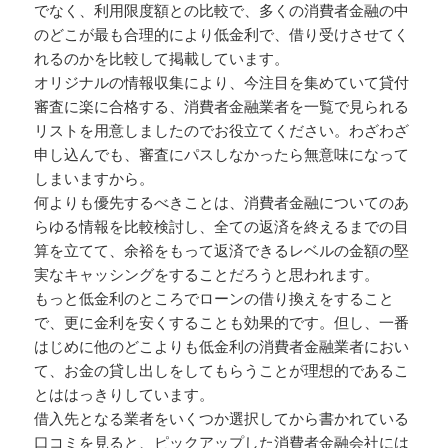
でなく、利用限度額との比較で、多くの消費者金融の中
のどこが最も合理的により低金利で、借り受けさせてく
れるのかを比較して掲載しています。
オリジナルの情報収集により、今注目を集めていて貸付
審査に楽に合格する、消費者金融業者を一覧で見られる
リストを用意しましたのでお役立てください。わざわざ
申し込んでも、審査にパスしなかったら無意味になって
しまいますから。
何よりも優先するべきことは、消費者金融についてのあ
らゆる情報を比較検討し、全ての返済を終えるまでの目
算を立てて、余裕をもって返済できるレベルの金額の堅
実なキャッシングをすることだろうと思われます。
もっと低金利のところでローンの借り換えをすること
で、更に金利を安くすることも効果的です。但し、一番
はじめに他のどこよりも低金利の消費者金融業者におい
て、お金の貸し出しをしてもらうことが理想的であるこ
とははっきりしています。
借入先となる業者をいくつか選択してから書かれている
口コミを見ると、ピックアップした消費者金融会社には