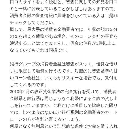
口コミサイトをよく読むと、審査に関しての知見を口コ
ミと一緒に公表していることがしばしばありますので、
消費者金融の審査情報に興味をひかれている人は、是非
チェックしてください。
概して、最大手の消費者金融業者では、年収の額の３分
の１を超える債務がある場合、そのローン会社の審査を
通過することはできませんし、借金の件数が3件以上に
なっていてもそれは同様です。
銀行グループの消費者金融は審査がきつく、優良な借り
手に限定して融資を行うのです。対照的に審査基準の甘
いローン会社は、いくらかリスキーな場合でも、貸付を
してくれるのです。
2010年6月の改正貸金業法の完全施行を受けて、消費者
金融系と銀行系は同じような金利帯による金銭の貸し出
しを行っていますが、金利だけに着目して比較した限り
では、比べようのないほど銀行系列の金融業者のカード
ローンの方が有利と言えるでしょう。
何度となく無利息という理想的な条件でお金を借り入れ