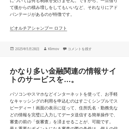
については何も制限を受けません。ですから、一旦借り
て後からの積み増しをしてもいいなど、それなりにアド
バンテージがあるのが特徴です。
ビオルチアシャンプー ロフト
投
作
様々なキャッシングの申込のときは…。
2025年5月28日
Klimov
コメントを残す
稿
成
日:
者
かなり多い金融関連の情報サイ
トのサービスを…。
パソコンやスマホなどインターネットを使って、お手軽
なキャッシングの利用を申込むのはすごくシンプルでス
ピーディー！画面の表示に従って、住所氏名・勤務先な
どの情報を完璧に入力してデータ送信する簡単操作で、
審査の前の「仮審査」を済ませることが、可能です。
最も重要なポイントになる審査の際の条件は、個人の信