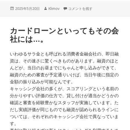
投
作
結局のところ…。 に
2025年5月20日
Klimov
コメントを残す
稿
成
日:
者
カードローンといってもその会
社には…。
いわゆるサラ金とも呼ばれる消費者金融会社の、即日融
資は、その速さに驚くべきものがあります。融資のほと
んどが、当日のお昼までにちゃんと申し込みができて、
融資のための審査が予定通りいけば、当日午後に指定の
金額の振り込みが可能なんです。
キャッシング会社の多くが、スコアリングという名前の
分かりやすい評価の仕方で、貸し付けが適当かどうかの
確認と審査を経験豊かなスタッフが実施しています。た
だし実績評価が同じものでも融資が認められるラインに
ついては、それぞれのキャッシング会社で異なっていま
す。