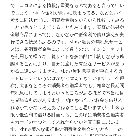
で、口コミによる情報は重要なものであると言っていい
でしょう。<br />金利が高いに決まってる、などという
考えに固執せずに、消費者金融をいろいろ比較してみる
ことで色々と見えてくることもあります。審査の結果や
金融商品によっては、なかなかの低金利で借り換えが実
行できる状況もあるのです。<br />融資の無利息サービ
スは、各消費者金融によって違うので、インターネット
を利用して様々な一覧サイトを多角的に比較しながら確
認することにより、自分に適した有益なサービスが見つ
かるに違いありません。<br />無利息期間が存在するカ
ードローンというのはかなり増えてきていますし、今現
在は大きなところの消費者金融業者でも、相当な長期間
無利息にしてしまうというところがあるほどで本当に目
を見張るものがあります。</p><p>どこでお金を借り入
れるかでかなり考えあぐねることと思いますが、出来る
限り低金利で借りる計画なら、この頃は消費者金融業者
もカードの一つとして入れたらいいと真面目に思いま
す。<br />著名な銀行系の消費者金融会社なども、この