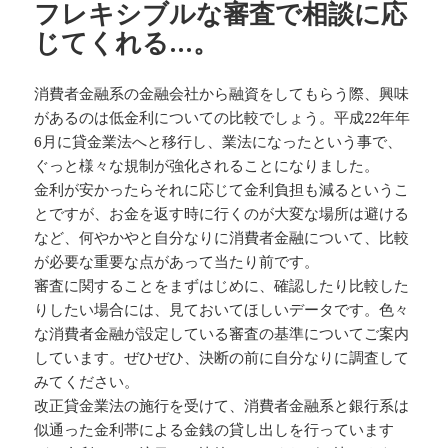
フレキシブルな審査で相談に応
じてくれる…。
消費者金融系の金融会社から融資をしてもらう際、興味
があるのは低金利についての比較でしょう。平成22年年
6月に貸金業法へと移行し、業法になったという事で、
ぐっと様々な規制が強化されることになりました。
金利が安かったらそれに応じて金利負担も減るというこ
とですが、お金を返す時に行くのが大変な場所は避ける
など、何やかやと自分なりに消費者金融について、比較
が必要な重要な点があって当たり前です。
審査に関することをまずはじめに、確認したり比較した
りしたい場合には、見ておいてほしいデータです。色々
な消費者金融が設定している審査の基準についてご案内
しています。ぜひぜひ、決断の前に自分なりに調査して
みてください。
改正貸金業法の施行を受けて、消費者金融系と銀行系は
似通った金利帯による金銭の貸し出しを行っています