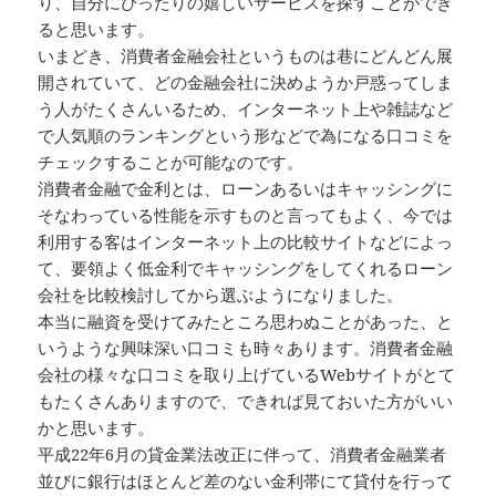
り、自分にぴったりの嬉しいサービスを探すことができ
ると思います。
いまどき、消費者金融会社というものは巷にどんどん展
開されていて、どの金融会社に決めようか戸惑ってしま
う人がたくさんいるため、インターネット上や雑誌など
で人気順のランキングという形などで為になる口コミを
チェックすることが可能なのです。
消費者金融で金利とは、ローンあるいはキャッシングに
そなわっている性能を示すものと言ってもよく、今では
利用する客はインターネット上の比較サイトなどによっ
て、要領よく低金利でキャッシングをしてくれるローン
会社を比較検討してから選ぶようになりました。
本当に融資を受けてみたところ思わぬことがあった、と
いうような興味深い口コミも時々あります。消費者金融
会社の様々な口コミを取り上げているWebサイトがとて
もたくさんありますので、できれば見ておいた方がいい
かと思います。
平成22年6月の貸金業法改正に伴って、消費者金融業者
並びに銀行はほとんど差のない金利帯にて貸付を行って