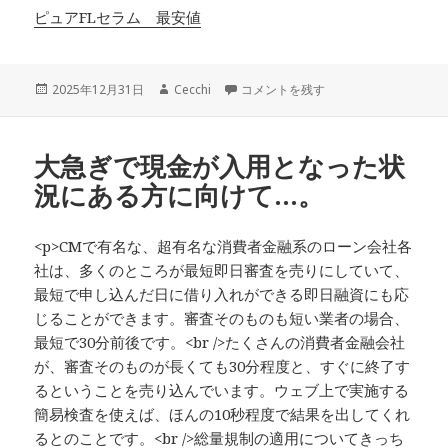
ピュアFLセラム 最安値
投
作
借り入れる額によっても金利は変わるの
2025年12月31日
Cecchi
コメントを残す
稿
成
日:
者
大急ぎで現金が入用となった状
況にある方に向けて…。
<p>CMで有名な、超有名な消費者金融系のローン会社各
社は、多くのところが最短即日審査を売りにしていて、
最短で申し込んだ日に借り入れができる即日融資にも応
じることができます。審査そのものも短い業者の場合、
最短で30分前後です。<br />たくさんの消費者金融会社
が、審査そのものが長くても30分程度と、すぐに終了す
るということを売り込んでいます。ウェブ上で実施する
簡易検査を使えば、ほんの10秒程度で結果を出してくれ
るとのことです。<br />総量規制の適用についてきっち