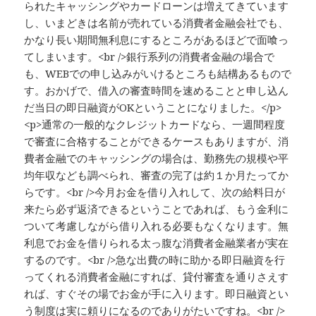
られたキャッシングやカードローンは増えてきています
し、いまどきは名前が売れている消費者金融会社でも、
かなり長い期間無利息にするところがあるほどで面喰っ
てしまいます。<br />銀行系列の消費者金融の場合で
も、WEBでの申し込みがいけるところも結構あるもので
す。おかげで、借入の審査時間を速めることと申し込ん
だ当日の即日融資がOKということになりました。</p>
<p>通常の一般的なクレジットカードなら、一週間程度
で審査に合格することができるケースもありますが、消
費者金融でのキャッシングの場合は、勤務先の規模や平
均年収なども調べられ、審査の完了は約１か月たってか
らです。<br />今月お金を借り入れして、次の給料日が
来たら必ず返済できるということであれば、もう金利に
ついて考慮しながら借り入れる必要もなくなります。無
利息でお金を借りられる太っ腹な消費者金融業者が実在
するのです。<br />急な出費の時に助かる即日融資を行
ってくれる消費者金融にすれば、貸付審査を通りさえす
れば、すぐその場でお金が手に入ります。即日融資とい
う制度は実に頼りになるのでありがたいですね。<br />