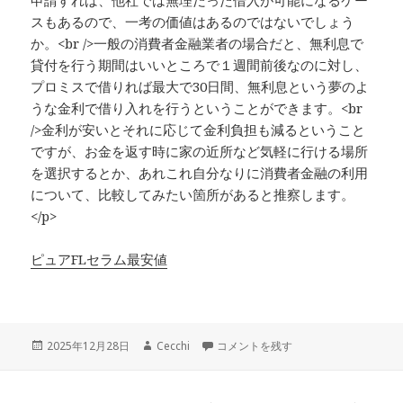
申請すれば、他社では無理だった借入が可能になるケー
スもあるので、一考の価値はあるのではないでしょう
か。<br />一般の消費者金融業者の場合だと、無利息で
貸付を行う期間はいいところで１週間前後なのに対し、
プロミスで借りれば最大で30日間、無利息という夢のよ
うな金利で借り入れを行うということができます。<br
/>金利が安いとそれに応じて金利負担も減るということ
ですが、お金を返す時に家の近所など気軽に行ける場所
を選択するとか、あれこれ自分なりに消費者金融の利用
について、比較してみたい箇所があると推察します。
</p>
ピュアFLセラム最安値
投
作
仮に完全な無利息でキャッシングを受
2025年12月28日
Cecchi
コメントを残す
稿
成
日:
者