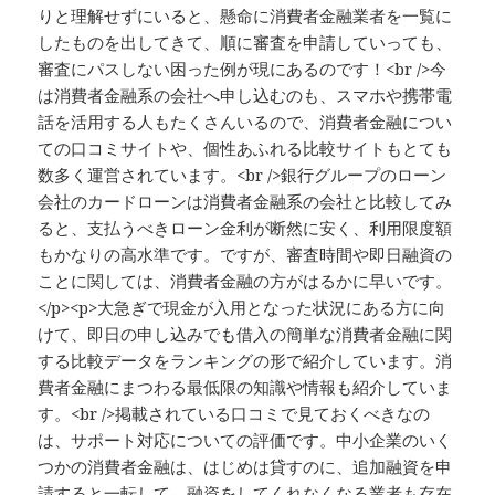
りと理解せずにいると、懸命に消費者金融業者を一覧に
したものを出してきて、順に審査を申請していっても、
審査にパスしない困った例が現にあるのです！<br />今
は消費者金融系の会社へ申し込むのも、スマホや携帯電
話を活用する人もたくさんいるので、消費者金融につい
ての口コミサイトや、個性あふれる比較サイトもとても
数多く運営されています。<br />銀行グループのローン
会社のカードローンは消費者金融系の会社と比較してみ
ると、支払うべきローン金利が断然に安く、利用限度額
もかなりの高水準です。ですが、審査時間や即日融資の
ことに関しては、消費者金融の方がはるかに早いです。
</p><p>大急ぎで現金が入用となった状況にある方に向
けて、即日の申し込みでも借入の簡単な消費者金融に関
する比較データをランキングの形で紹介しています。消
費者金融にまつわる最低限の知識や情報も紹介していま
す。<br />掲載されている口コミで見ておくべきなの
は、サポート対応についての評価です。中小企業のいく
つかの消費者金融は、はじめは貸すのに、追加融資を申
請すると一転して、融資をしてくれなくなる業者も存在