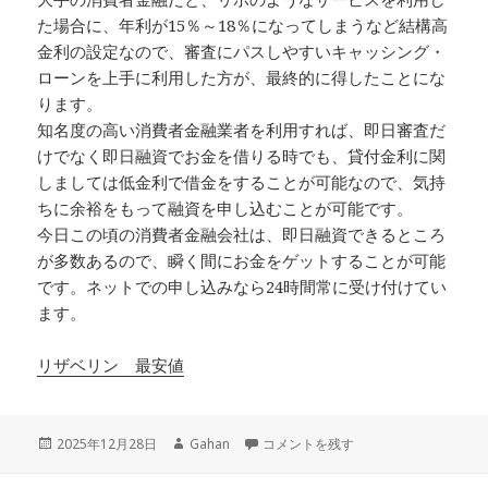
た場合に、年利が15％～18％になってしまうなど結構高
金利の設定なので、審査にパスしやすいキャッシング・
ローンを上手に利用した方が、最終的に得したことにな
ります。
知名度の高い消費者金融業者を利用すれば、即日審査だ
けでなく即日融資でお金を借りる時でも、貸付金利に関
しましては低金利で借金をすることが可能なので、気持
ちに余裕をもって融資を申し込むことが可能です。
今日この頃の消費者金融会社は、即日融資できるところ
が多数あるので、瞬く間にお金をゲットすることが可能
です。ネットでの申し込みなら24時間常に受け付けてい
ます。
リザベリン 最安値
投
作
本当に行ってみた人たちからの生の発言
2025年12月28日
Gahan
コメントを残す
稿
成
日:
者