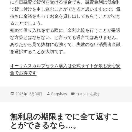
に即日融資で貸付を受ける場合でも、融資金利は低金利
で貸し付けを申し込むことができると思いますので、気
持ちに余裕をもってお金を貸し出してもらうことができ
ることでしょう。
初めて借り入れをする際に、金利比較を行うことが最適
な方策とはならない、と言っても過言ではありません。
あなたから見て抜群に心強くて、失敗のない消費者金融
を選択することが大切です。
オーリムスカルプセラム購入は公式サイトが最も安心安
全でお得です
投
作
全国規模の消費者金融を利用すれば
2025年12月30日
Bagshaw
コメントを残す
稿
成
日:
者
無利息の期限までに全て返すこ
とができるなら…。