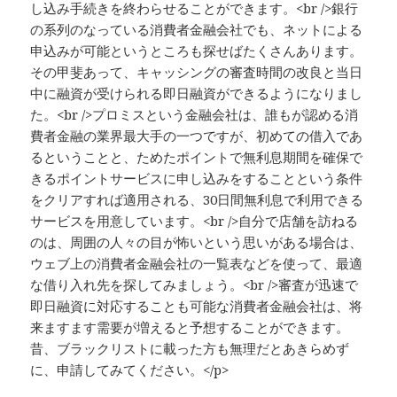
し込み手続きを終わらせることができます。<br />銀行
の系列のなっている消費者金融会社でも、ネットによる
申込みが可能というところも探せばたくさんあります。
その甲斐あって、キャッシングの審査時間の改良と当日
中に融資が受けられる即日融資ができるようになりまし
た。<br />プロミスという金融会社は、誰もが認める消
費者金融の業界最大手の一つですが、初めての借入であ
るということと、ためたポイントで無利息期間を確保で
きるポイントサービスに申し込みをすることという条件
をクリアすれば適用される、30日間無利息で利用できる
サービスを用意しています。<br />自分で店舗を訪ねる
のは、周囲の人々の目が怖いという思いがある場合は、
ウェブ上の消費者金融会社の一覧表などを使って、最適
な借り入れ先を探してみましょう。<br />審査が迅速で
即日融資に対応することも可能な消費者金融会社は、将
来ますます需要が増えると予想することができます。
昔、ブラックリストに載った方も無理だとあきらめず
に、申請してみてください。</p>