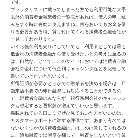
です。
ブラックリストに載ってしまった方でも利用可能な大手
以外の消費者金融業者の一覧表があれば、借入の申し込
みをする時に有効に使えますね。何をおいてもお金を借
りる必要がある時、貸し付けてくれる消費者金融会社が
一見してわかります。
いくら低金利を売りにしていても、利用者としては最も
低金利の消費者金融から借り受けたいとの考えに至るの
は、自然なことです。このサイトにおいては消費者金融
会社の金利について低金利キャッシングなどを比較して
書いていきたいと思います。
所得証明が必要かどうかで金融業者を決める場合は、店
舗来店不要での即日融資にも対応することができるの
で、消費者金融のみならず、銀行系列会社のキャッシン
グも想定すると選択肢が増えていいかと思います。
掲載されている口コミでぜひ見ておいた方がいいのは、
カスタマーサポートに対する評価です。あまり有名では
ないいくつかの消費者金融は、はじめは貸してくれるの
に、追加融資では態度を翻して、融資をしないという業