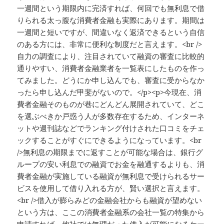
一週間という期限内に完済すれば、何回でも無利息で借
りられる太っ腹な消費者金融も実際にあります。期間は
一週間と短いですが、間違いなく返済できるという自信
のある方には、非常に便利な制度だと言えます。<br />
自力の調査により、注目されていて融資の審査に比較的
通りやすい、消費者金融業者を一覧表にしたものを作っ
てみました。どうにか申し込んでも、審査に受からなか
ったら申し込んだ甲斐がないので。</p><p>今現在、消
費者金融そのものが巷にどんどん展開されていて、どこ
を選ぶべきか戸惑う人が多数存在するため、インターネ
ットや週刊誌などでランキング付けされた口コミをチェ
ックすることがすぐにできるようになっています。<br
/>無利息の期限までに返すことが可能な場合は、銀行グ
ループの安い利息での融資でお金を融通するよりも、消
費者金融が実施している融資が無利息で受けられるサー
ビスを使用して借り入れる方が、賢い選択と言えます。
<br />借入が膨らみどの金融会社からも融資が望めない
という方は、ここの消費者金融系の会社一覧の特集から