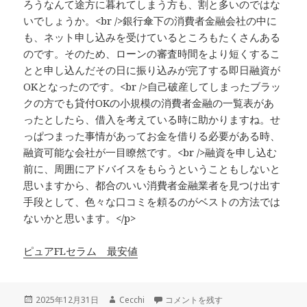
ろうなんて途方に暮れてしまう方も、割と多いのではな
いでしょうか。<br />銀行傘下の消費者金融会社の中に
も、ネット申し込みを受けているところもたくさんある
のです。そのため、ローンの審査時間をより短くするこ
とと申し込んだその日に振り込みが完了する即日融資が
OKとなったのです。<br />自己破産してしまったブラッ
クの方でも貸付OKの小規模の消費者金融の一覧表があ
ったとしたら、借入を考えている時に助かりますね。せ
っぱつまった事情があってお金を借りる必要がある時、
融資可能な会社が一目瞭然です。<br />融資を申し込む
前に、周囲にアドバイスをもらうということもしないと
思いますから、都合のいい消費者金融業者を見つけ出す
手段として、色々な口コミを頼るのがベストの方法では
ないかと思います。</p>
ピュアFLセラム 最安値
投
作
大急ぎで現金が入用となった状況にあ
2025年12月31日
Cecchi
コメントを残す