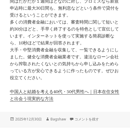
間はたかだか１週間ほどなのに対し、プロミスなら新規
申込時に最大30日間も、無利息などという条件で貸付を
受けるということができます。
多くの消費者金融においては、審査時間に関して短いと
約30分ほどと、手早く終了するのを特色として宣伝して
います。インターネットを使って実施する簡易診断な
ら、10秒ほどで結果が回答されます。
大手・中堅消費者金融を収集して、一覧できるようにし
ました。健全な消費者金融業者です。違法なローン会社
から搾取されたくないとの気持ちから申し込みをためら
っている方が安心できるように作ったものです。ぜひお
役立てください。
中国人と結婚を考える40代・50代男性へ｜日本在住女性
と出会う現実的な方法
投
作
無利息の期限までに全て返すことが
2025年12月30日
Bagshaw
コメントを残す
稿
成
日:
者