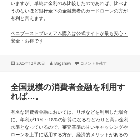
いますが、単純に金利のみ比較したのであれば、比べよ
うのないほど銀行傘下の金融業者のカードローンの方が
有利と言えます。
ペニブーストプレミアム購入は公式サイトが最も安心・
安全・お得です
投
作
ローン会社ごとの金利のデータが…
2025年12月30日
Bagshaw
コメントを残す
稿
成
日:
者
全国規模の消費者金融を利用す
れば…。
有名な消費者金融においては、リボなどを利用した場合
に、年利が15％～18％の計算になるなどわりと高い金利
水準となっているので、審査基準の甘いキャッシングや
ローンを上手に活用する方が、経済的メリットがあるの