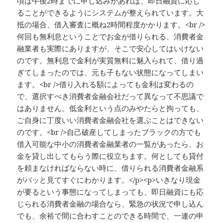
頃は午後2時までに申し込みがあれば、即日融資に応じ
ることができるようにシステムが整えられています。大
抵の場合、借入審査に概ね2時間程度かかります。<br />
何回も無利息ということでお金が借りられる、消費者金
融業者も実際にありますが、そこで安心してはいけない
のです。無利息で金利が実質無料に魅入られて、借り過
ぎてしまったのでは、元も子もない状態になってしまい
ます。<br />借り入れる額によっても金利は変わるの
で、選択すべき消費者金融会社だって異なって不思議で
はありません。低金利という点のみやたらと拘っても、
ご自身に丁度いい消費者金融会社を選ぶことはできない
のです。<br />自己破産してしまったブラックの方でも
借入可能な中小の消費者金融業者の一覧があったら、お
金を貸し出してもらう際に役立ちます。何としても貸付
を頼まなければならない時に、借りられる消費者金融系
がパッと見てすぐにわかります。</p><p>いきなり現金
が要るという事態になってしまっても、即日融資にも応
じられる消費者金融の場合なら、緊急の状況で申し込ん
でも、余裕で間に合わすことのできる時間で、一連の申