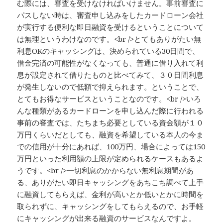
む際には、審査を受けなければいけません。事前審査に
パスしない時は、審査申し込みをしたカードローン会社
が実行する便利な即日融資を受けるということについて
は無理というわけなのです。<br />とてもありがたい無
利息OKのキャッシングは、決められている30日間で、
借金完済の可能性がなくなっても、普通に借り入れて利
息が設定されて借りたものと比べてみて、３０日間利息
が発生しないので低額で抑えられます。ということで、
とてもお得なサービスということなのです。<br />いろ
んな種類があるカードローンを申し込んだ際に行われる
事前の審査では、たちまち必要としている資金額が１０
万円くらいだとしても、融資を希望している本人の今ま
での信用が十分にあれば、100万円、場合によっては150
万円といった利用額の上限が定められるケースもあるよ
うです。<br />一切利息のかからない無利息期間があ
る、ありがたい即日キャッシングをあちこち調べて上手
に融資してもらえば、金利が高いとか低いとかに時間を
取られずに、キャッシングをしてもらえるので、お手軽
にキャッシングが出来る融資のサービスなんですよ。