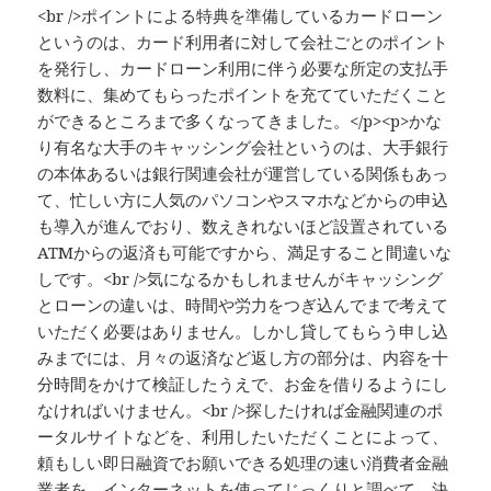
<br />ポイントによる特典を準備しているカードローン
というのは、カード利用者に対して会社ごとのポイント
を発行し、カードローン利用に伴う必要な所定の支払手
数料に、集めてもらったポイントを充てていただくこと
ができるところまで多くなってきました。</p><p>かな
り有名な大手のキャッシング会社というのは、大手銀行
の本体あるいは銀行関連会社が運営している関係もあっ
て、忙しい方に人気のパソコンやスマホなどからの申込
も導入が進んでおり、数えきれないほど設置されている
ATMからの返済も可能ですから、満足すること間違いな
しです。<br />気になるかもしれませんがキャッシング
とローンの違いは、時間や労力をつぎ込んでまで考えて
いただく必要はありません。しかし貸してもらう申し込
みまでには、月々の返済など返し方の部分は、内容を十
分時間をかけて検証したうえで、お金を借りるようにし
なければいけません。<br />探したければ金融関連のポ
ータルサイトなどを、利用したいただくことによって、
頼もしい即日融資でお願いできる処理の速い消費者金融
業者を、インターネットを使ってじっくりと調べて、決