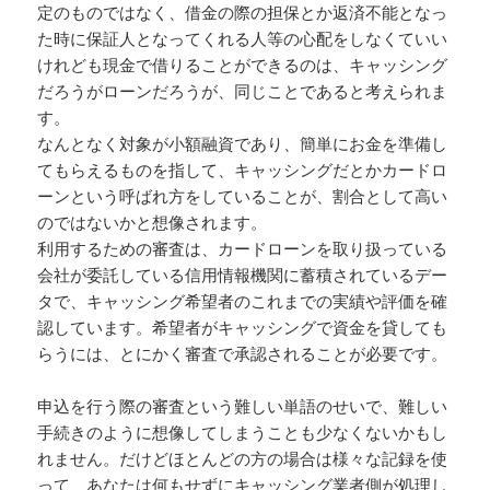
定のものではなく、借金の際の担保とか返済不能となっ
た時に保証人となってくれる人等の心配をしなくていい
けれども現金で借りることができるのは、キャッシング
だろうがローンだろうが、同じことであると考えられま
す。
なんとなく対象が小額融資であり、簡単にお金を準備し
てもらえるものを指して、キャッシングだとかカードロ
ーンという呼ばれ方をしていることが、割合として高い
のではないかと想像されます。
利用するための審査は、カードローンを取り扱っている
会社が委託している信用情報機関に蓄積されているデー
タで、キャッシング希望者のこれまでの実績や評価を確
認しています。希望者がキャッシングで資金を貸しても
らうには、とにかく審査で承認されることが必要です。
申込を行う際の審査という難しい単語のせいで、難しい
手続きのように想像してしまうことも少なくないかもし
れません。だけどほとんどの方の場合は様々な記録を使
って、あなたは何もせずにキャッシング業者側が処理し