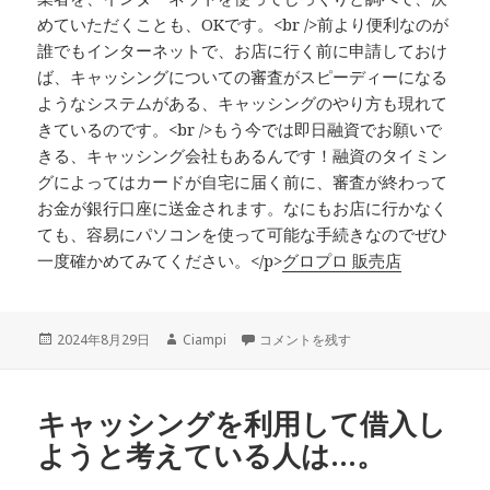
めていただくことも、OKです。<br />前より便利なのが
誰でもインターネットで、お店に行く前に申請しておけ
ば、キャッシングについての審査がスピーディーになる
ようなシステムがある、キャッシングのやり方も現れて
きているのです。<br />もう今では即日融資でお願いで
きる、キャッシング会社もあるんです！融資のタイミン
グによってはカードが自宅に届く前に、審査が終わって
お金が銀行口座に送金されます。なにもお店に行かなく
ても、容易にパソコンを使って可能な手続きなのでぜひ
一度確かめてみてください。</p>
グロプロ 販売店
投
作
ポイントによる特典を準備しているカー
2024年8月29日
Ciampi
コメントを残す
稿
成
日:
者
キャッシングを利用して借入し
ようと考えている人は…。