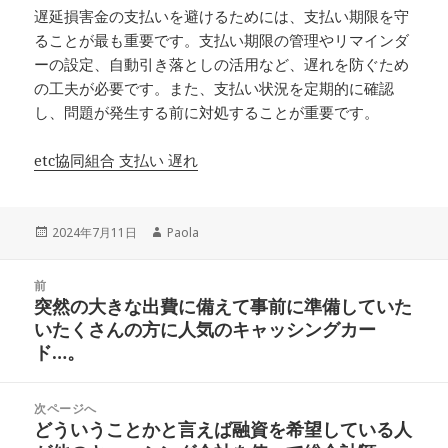
遅延損害金の支払いを避けるためには、支払い期限を守
ることが最も重要です。支払い期限の管理やリマインダ
ーの設定、自動引き落としの活用など、遅れを防ぐため
の工夫が必要です。また、支払い状況を定期的に確認
し、問題が発生する前に対処することが重要です。
etc協同組合 支払い 遅れ
投
作
2024年7月11日
Paola
稿
成
日:
者
投
前
稿
突然の大きな出費に備えて事前に準備していた
前
ナ
いたくさんの方に人気のキャッシングカー
の
ビ
ド…。
投
ゲ
稿:
ー
次ページへ
シ
どういうことかと言えば融資を希望している人
次
ョ