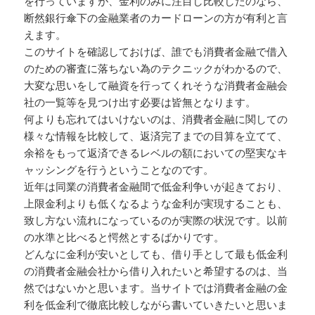
を行っていますが、金利のみに注目し比較したのなら、
断然銀行傘下の金融業者のカードローンの方が有利と言
えます。
このサイトを確認しておけば、誰でも消費者金融で借入
のための審査に落ちない為のテクニックがわかるので、
大変な思いをして融資を行ってくれそうな消費者金融会
社の一覧等を見つけ出す必要は皆無となります。
何よりも忘れてはいけないのは、消費者金融に関しての
様々な情報を比較して、返済完了までの目算を立てて、
余裕をもって返済できるレベルの額においての堅実なキ
ャッシングを行うということなのです。
近年は同業の消費者金融間で低金利争いが起きており、
上限金利よりも低くなるような金利が実現することも、
致し方ない流れになっているのが実際の状況です。以前
の水準と比べると愕然とするばかりです。
どんなに金利が安いとしても、借り手として最も低金利
の消費者金融会社から借り入れたいと希望するのは、当
然ではないかと思います。当サイトでは消費者金融の金
利を低金利で徹底比較しながら書いていきたいと思いま