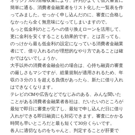
オリジナルの情報収集により、評判がよくて借入審査に
簡単に通る、消費者金融業者をリスト化した一覧表を作
ってみました。せっかく申し込んだのに、審査に合格し
なかったら全く無意味になってしまいますので。
もっと低金利のところへの借り換えローンを活用して、
更に金利を安くすることも効果的です。とは言っても、
のっけから最も低金利の設定になっている消費者金融業
者にて、借り入れるのが理想的なやり方であることは確
かではないでしょうか。
大手以外の消費者金融会社の場合は、心持ち融資の審査
の厳しさもマシですが、総量規制が適用されるため、年
収の３分の１を超える負債があったら、新たに借り入れ
はできなくなります。
テレビのCMや広告などでなじみのある、みんな聞いた
ことがある消費者金融業者各社は、だいたいのところが
最短で即日に審査が完了し、最短で申し込んだ日に借り
入れができる即日融資にも対応できます。審査にかかる
時間も早いところだと最も短くて30分くらいです。
各人に適切なものをちゃんと、判定することが肝要で