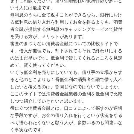
まずご相談ください。違う金融会社の債務件数が多いと
いう人には最適です。
無利息のうちに全て返すことができるなら、銀行におけ
る低利息の借り入れを利用してお金を得るよりも、消費
者金融が提供する無利息のキャッシングサービスで貸付
を受ける方が、メリットがあります。
審査のきつくない消費者金融についての比較サイトで
す。借入が無理でも、却下されてもそれで終わりにする
のはまだ早いです。低金利で貸してくれるところを見定
めて、賢く使ってください。
いくら低金利を売りにしていても、借り手の立場からす
ると他のどこよりも１番低金利の消費者金融で借り入れ
したいと考えるのは、皆同じなのではないでしょうか。
ここのサイトでは消費者金融業者の金利を低金利で比較
しつつ紹介していきたいと思います。
役に立つ消費者金融とは、口コミによって探すのが適切
な手段ですが、お金の借り入れを行うという状況をなる
べく悟られたくないと願う人が、多数いるのも間違いな
く事実なのです。