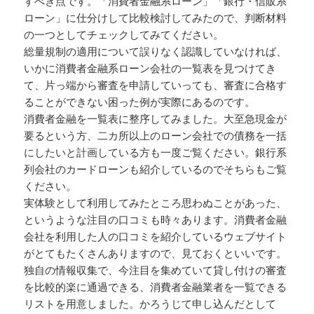
すべき点です。「消費者金融系ローン」「銀行・信販系
ローン」に仕分けして比較検討してみたので、判断材料
の一つとしてチェックしてみてください。
総量規制の適用について誤りなく認識していなければ、
いかに消費者金融系ローン会社の一覧表を見つけてき
て、片っ端から審査を申請していっても、審査に合格す
ることができない困った例が実際にあるのです。
消費者金融を一覧表に整序してみました。大至急現金が
要るという方、二カ所以上のローン会社での債務を一括
にしたいと計画している方も一度ご覧ください。銀行系
列会社のカードローンも紹介しているのでそちらもご覧
ください。
実体験として利用してみたところ思わぬことがあった、
というような注目の口コミも時々あります。消費者金融
会社を利用した人の口コミを紹介しているウェブサイト
がとてもたくさんありますので、見ておくといいです。
独自の情報収集で、今注目を集めていて貸し付けの審査
を比較的楽に通過できる、消費者金融業者を一覧できる
リストを用意しました。かろうじて申し込んだとして