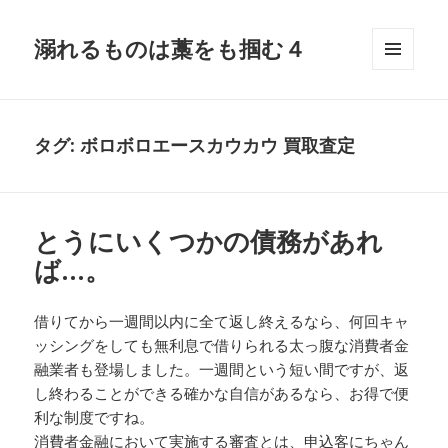
溺れるものは藁をも掴む４
メニュ
ーとウ
ィジェ
ット
タグ:
ボロボロエースカウカウ 買取査定
とうにいくつかの債務があれ
ば…。
借りてから一週間以内に全て返し終えるなら、何回キャ
ッシングをしても無利息で借りられる太っ腹な消費者金
融業者も登場しました。一週間という短い間ですが、返
し終わることができる確かな自信があるなら、お得で便
利な制度ですね。
消費者金融において実施する審査とは、申込客にちゃん