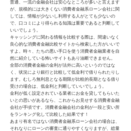
普通、一流の金融会社は安心なところが多いと言えます
が、規模的には大きくない消費者金融系ローン会社に関
しては、情報が少ないし利用する人がとても少ないの
で、口コミにより得られる知識は重要であると判断して
いいでしょう。
キャッシングに関わる情報を比較する際は、間違いなく
良心的な消費者金融比較サイトから検索した方がいいで
すよ。時々、たちの悪い手口を使う消費者金融業者を自
然に紹介している怖いサイトもあり油断できません。
全部の消費者金融の金利が法外に高いというのではな
く、状況により銀行と比較して低金利で借りられたりし
ます。むしろ無利息となる期限が比較的長期となる借り
受けの場合は、低金利と判断していいでしょう。
金利が低く設定されている業者にお金を貸してもらいた
いとの思いがあるなら、これからお見せする消費者金融
会社が手頃です。消費者金融会社の金利が一段と安い所
をランキング化して比較した結果です！
あまり有名ではない消費者金融系ローン会社の場合は、
それなりにローンの審査に通りやすくなりますが、総量