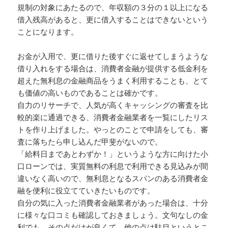
規制の対象にあたるので、年収額の３分の１以上になる
借入残高があると、更に借入することはできないという
ことになります。
お金が入用で、更に借りた後すぐに返せてしまうような
借り入れをする場合は、消費者金融が提供する低金利を
超えた無利息の金融商品をうまく利用することも、とて
も価値の高いものであることは確かです。
自力のリサーチで、人気が高くキャッシングの審査を比
較的楽に通過できる、消費者金融業者を一覧にしたリス
トを作り上げました。やっとのことで申請をしても、審
査に落ちたら申し込んだ甲斐がないので。
「給料日まであとわずか！」というような方に向けた小
口ローンでは、実質無料の利息で利用できる見込みが間
違いなく高いので、無利息となるスパンのある消費者金
融を便利に役立てていきたいものです。
自分の気に入った消費者金融業者があった場合は、十分
に様々な口コミも確認しておきましょう。文句なしの金
利でも、その点だけが良くて、他の点は駄目というとこ