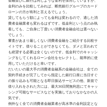
金融並びに銀行は同じような金利を採用していますが、
金利のみを比較してみれば、断然銀行グループのカード
ローンの方が有利と言えるでしょう。
貸してもらう額によっても金利は変わるので、適した消
費者金融業者も変わるはずです。低金利という点のみ執
着しても、ご自身に丁度いい消費者金融会社は選べない
でしょう。
審査があまり厳しくない消費者金融をご紹介する比較サ
イトです。借りることができなくても、ダメと言われて
も絶望する必要は全くないのです。低金利でのキャッシ
ングをしてくれるローン会社をセレクトし、能率的に使
用していただけると幸いです。
だいたいの最大手の消費者金融系の金融会社は、全ての
契約手続きが完了してから指定した銀行口座に当日すぐ
の振り込みも可能となる即日振込サービスの他、新規で
借り入れをされた方には、最大30日間無利息にてキャッ
シング可能なサービスなどを実施しておりなかなかの人
気です。
例外なく全ての消費者金融業者が高水準の金利設定とな