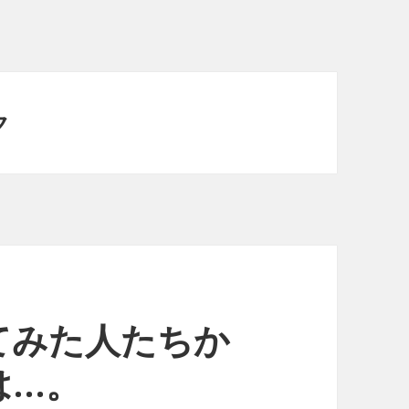
ク
てみた人たちか
は…。