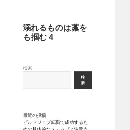
溺れるものは藁を
も掴む４
検索
検
索
最近の投稿
ビルドジョブ転職で成功するた
めの具体的なステップと注意点