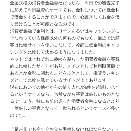
全国規模の消費者金融会社だったら、即日での審査完了
に加えて即日融資のケースでも、金利については低金利
で借金をすることができますので、心置きなくお金を借
り受けることが可能となるのです。
消費者金融で金利とは、ローンあるいはキャッシングに
そなわっている性能以外の何ものでもなく、最近では顧
客は比較サイトを使いこなして、冷静に低金利のキャッ
シングを比較して決めるようになりました。
ネットではそれぞれに趣向を凝らした消費者金融を客観
的に比較したサイトがあり、メインとして利用限度額で
あるとか金利に関わることを主体として、推奨ランキン
グとして比較を載せているサイトがよくあります。
現在においての他社からの借り入れが4件を超過してい
るというケースなら、当然ながら審査は厳しいものとな
るでしょう。特に名前の通った消費者金融になるとより
一層厳しい審査となって、蹴られるというケースが多い
のです。
「是が非でも今すぐお金を準備しなければならない」・