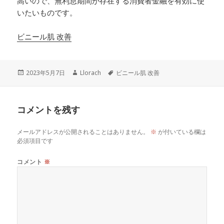
高いので、無利息期間が存在する消費者金融を有効に使
いたいものです。
ビニール肌 改善
投
作
タ
2023年5月7日
Llorach
ビニール肌 改善
稿
成
グ
日:
者
コメントを残す
メールアドレスが公開されることはありません。
※
が付いている欄は
必須項目です
コメント
※