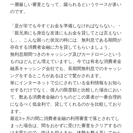
一層厳しい審査となって、蹴られるというケースが多い
のです。
「是が非でも今すぐお金を準備しなければならない」・
「親兄弟にも身近な友達にもお金を貸してとは言えない
し」。こんな困った状況の時には、無利息である期間が
存在する消費者金融に力を貸してもらいましょう。
無利息期間つきのキャッシング及びカードローンという
ものはどんどん増えていますし、今では有名な消費者金
融系キャッシング会社でも、長期間無利息でのキャッシ
ングをするところがあるほどで驚かされます。
単にインターネットで公にされている金利情報をお知ら
せするだけでなく、借入の限度額と比較した場合におい
て、数ある消費者金融のうちのどこの業者が一番合理的
になるべく低金利で、貸してくれるのかを比較しており
ます。
最近3ヶ月の間に消費者金融の利用審査で落とされてし
まった場合は、間をおかずに受けた審査をクリアするの
は大変なので、申込を控えるか、体勢を整え直してから