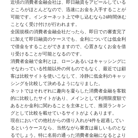
近頃の消費者金融会社は、即日融資をアピールしている
ところがほとんどなので、迅速にお金を入手することが
可能です。インターネット上で申し込むなら24時間休む
ことなく受け付けが行われます。
全国規模の消費者金融会社だったら、即日での審査完了
に加えて即日融資のケースでも、金利については低金利
で借金をすることができますので、心置きなくお金を借
り受けることが可能となるのです。
消費者金融で金利とは、ローンあるいはキャッシングに
そなわっている性能以外の何ものでもなく、最近では顧
客は比較サイトを使いこなして、冷静に低金利のキャッ
シングを比較して決めるようになりました。
ネットではそれぞれに趣向を凝らした消費者金融を客観
的に比較したサイトがあり、メインとして利用限度額で
あるとか金利に関わることを主体として、推奨ランキン
グとして比較を載せているサイトがよくあります。
現在においての他社からの借り入れが4件を超過してい
るというケースなら、当然ながら審査は厳しいものとな
るでしょう。特に名前の通った消費者金融になるとより