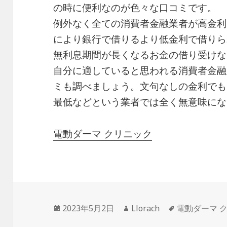
の時に便利なのが色々な口コミです。
例外なく全ての消費者金融業者が高金利
により銀行で借りるより低金利で借りら
無利息期間が長くなるお金の借り受けな
自分に適していると思われる消費者金融
ミも調べましょう。文句なしの金利でも
最低などという業者では全く無意味にな
電動ダーマ クリニック
投
作
タ
2023年5月2日
Llorach
電動ダーマ 
稿
成
グ