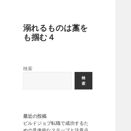
溺れるものは藁を
も掴む４
検索
検
索
最近の投稿
ビルドジョブ転職で成功するた
めの具体的なステップと注意点