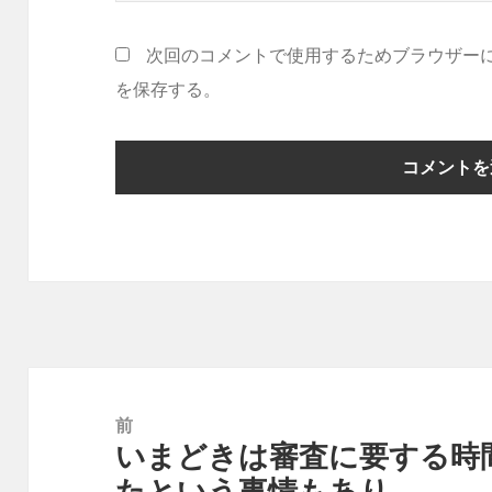
次回のコメントで使用するためブラウザー
を保存する。
投
稿
前
いまどきは審査に要する時
ナ
前
たという事情もあり…。
ビ
の