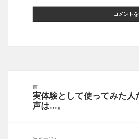
投
稿
前
実体験として使ってみた人
ナ
前
声は…。
ビ
の
ゲ
投
ー
稿:
シ
次ページへ