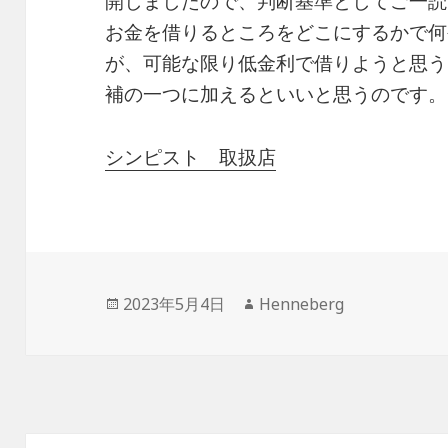
開しましたので、判断基準としてご一読
お金を借りるところをどこにするかで何
が、可能な限り低金利で借りようと思う
補の一つに加えるといいと思うのです。
シンピスト 取扱店
投
作
2023年5月4日
Henneberg
稿
成
日:
者