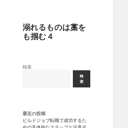
溺れるものは藁を
も掴む４
検索
検
索
最近の投稿
ビルドジョブ転職で成功するた
めの具体的なステップと注意点