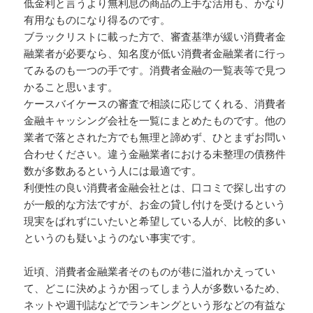
低金利と言うより無利息の商品の上手な活用も、かなり
有用なものになり得るのです。
ブラックリストに載った方で、審査基準が緩い消費者金
融業者が必要なら、知名度が低い消費者金融業者に行っ
てみるのも一つの手です。消費者金融の一覧表等で見つ
かること思います。
ケースバイケースの審査で相談に応じてくれる、消費者
金融キャッシング会社を一覧にまとめたものです。他の
業者で落とされた方でも無理と諦めず、ひとまずお問い
合わせください。違う金融業者における未整理の債務件
数が多数あるという人には最適です。
利便性の良い消費者金融会社とは、口コミで探し出すの
が一般的な方法ですが、お金の貸し付けを受けるという
現実をばれずにいたいと希望している人が、比較的多い
というのも疑いようのない事実です。
近頃、消費者金融業者そのものが巷に溢れかえってい
て、どこに決めようか困ってしまう人が多数いるため、
ネットや週刊誌などでランキングという形などの有益な