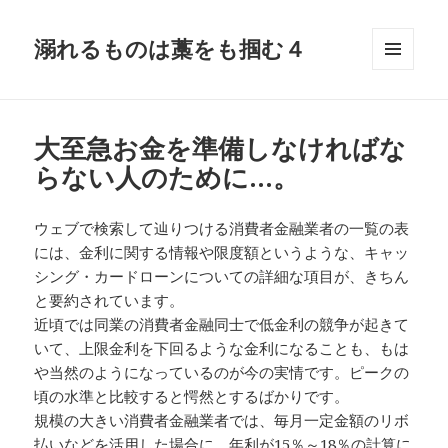
溺れるものは藁をも掴む４
メニュ
ーとウ
ィジェ
ット
大至急お金を準備しなければな
らない人のために…。
ウェブで検索して辿りつける消費者金融業者の一覧の表
には、金利に関する情報や限度額というような、キャッ
シング・カードローンについての詳細な項目が、きちん
と要約されています。
近頃では同業の消費者金融同士で低金利の競争が起きて
いて、上限金利を下回るような金利になることも、もは
や当然のようになっているのが今の実情です。ピークの
頃の水準と比較すると愕然とするばかりです。
規模の大きい消費者金融業者では、毎月一定金額のリボ
払いなどを活用した場合に、年利が15％～18％の計算に