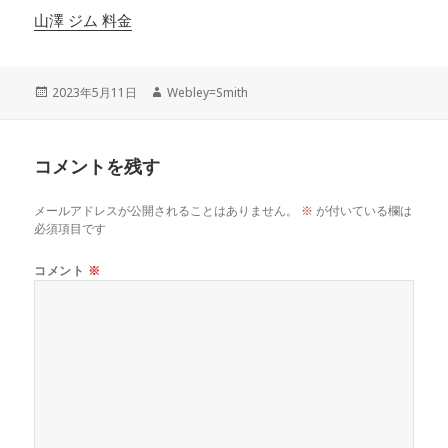
山澤 ジム 料金
投
作
2023年5月11日
Webley=Smith
稿
成
日:
者
コメントを残す
メールアドレスが公開されることはありません。
※
が付いている欄は
必須項目です
コメント
※