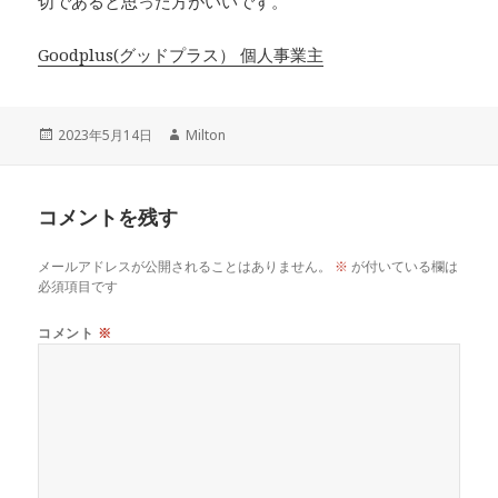
切であると思った方がいいです。
Goodplus(グッドプラス） 個人事業主
投
作
2023年5月14日
Milton
稿
成
日:
者
コメントを残す
メールアドレスが公開されることはありません。
※
が付いている欄は
必須項目です
コメント
※