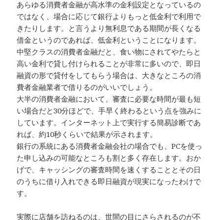
あらゆる消費者金融が高水準の金利設定となっているの
ではなく、場合に応じて銀行よりもっと低金利で利用で
きたりします。と言うより無利息である期間が長くなる
借金というのであれば、低金利ということになります。
中堅クラスの消費者金融だと、食い物にされてやたらと
高い金利で貸し付けられることが非常に多いので、即日
融資の形で貸付をしてもらう場合は、大きなところの消
費者金融業者で借りるのがいいでしょう。
大半の消費者金融において、審査に必要な時間が最も短
い場合だと30分ほどで、手早く終わるという点を強みに
しています。インターネット上で実行する簡易診断であ
れば、約10秒くらいで結果が示されます。
銀行の系統にある消費者金融会社の場合でも、PCを使っ
た申し込みの可能なところも割と多く存在します。おか
げで、キャッシングの審査時間を速くすることとその日
のうちに借り入れできる即日融資が現実になったわけで
す。
実際に店舗を訪ねるのは、世間の目にさらされるのが不