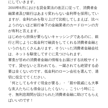
にしていきます。
2010年6月における貸金業法の改正に従って、消費者金
融業者及び銀行はあまり変わらない金利帯を採用してい
ますが、金利のみを取り上げて比較してしまえば、比べ
ようのないほど銀行傘下の金融業者のカードローンの方
が有利と言えます。
はじめから担保が要らないキャッシングであるのに、銀
行と同じように低金利で融資をしてくれる消費者金融と
いうのもたくさんあります。そういった消費者金融会社
は、ネットを駆使してすぐに見つけられます。
審査が甘めの消費者金融の情報をお届けする比較サイト
です。貸せないと言われても、一蹴されても絶望する必
要は全くないのです。低金利のローン会社を選んで、適
切に役立ててください。
「何としても今すぐ現金が要る」・「親や親戚にも大事
な友人たちにも借金はしたくない」。こういう時にこ
そ、無利息期間が設けられた消費者金融に助けてもらえ
ばいいのです！