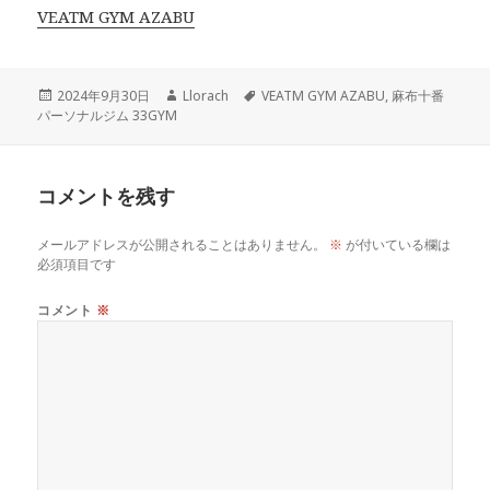
VEATM GYM AZABU
投
作
タ
2024年9月30日
Llorach
VEATM GYM AZABU
,
麻布十番
稿
成
グ
パーソナルジム 33GYM
日:
者
コメントを残す
メールアドレスが公開されることはありません。
※
が付いている欄は
必須項目です
コメント
※