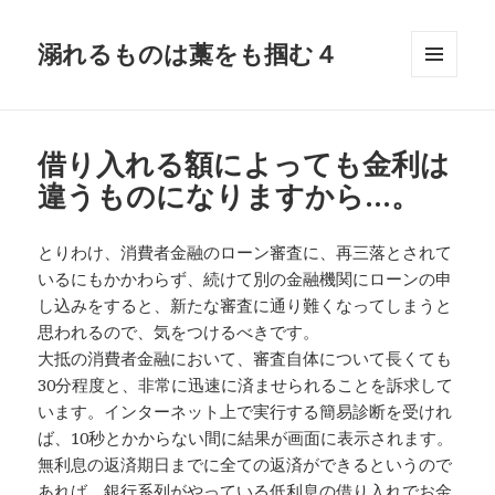
溺れるものは藁をも掴む４
メニュ
ーとウ
ィジェ
ット
借り入れる額によっても金利は
違うものになりますから…。
とりわけ、消費者金融のローン審査に、再三落とされて
いるにもかかわらず、続けて別の金融機関にローンの申
し込みをすると、新たな審査に通り難くなってしまうと
思われるので、気をつけるべきです。
大抵の消費者金融において、審査自体について長くても
30分程度と、非常に迅速に済ませられることを訴求して
います。インターネット上で実行する簡易診断を受けれ
ば、10秒とかからない間に結果が画面に表示されます。
無利息の返済期日までに全ての返済ができるというので
あれば、銀行系列がやっている低利息の借り入れでお金