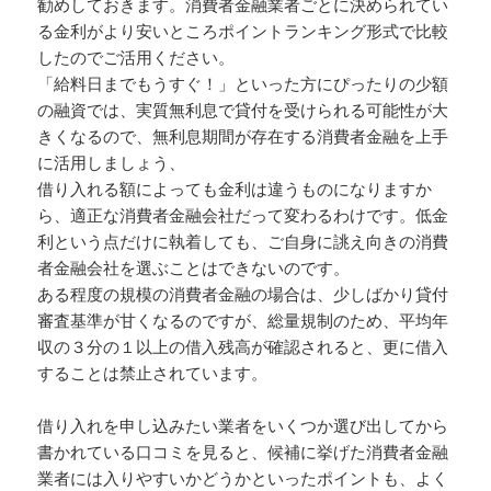
勧めしておきます。消費者金融業者ごとに決められてい
る金利がより安いところポイントランキング形式で比較
したのでご活用ください。
「給料日までもうすぐ！」といった方にぴったりの少額
の融資では、実質無利息で貸付を受けられる可能性が大
きくなるので、無利息期間が存在する消費者金融を上手
に活用しましょう、
借り入れる額によっても金利は違うものになりますか
ら、適正な消費者金融会社だって変わるわけです。低金
利という点だけに執着しても、ご自身に誂え向きの消費
者金融会社を選ぶことはできないのです。
ある程度の規模の消費者金融の場合は、少しばかり貸付
審査基準が甘くなるのですが、総量規制のため、平均年
収の３分の１以上の借入残高が確認されると、更に借入
することは禁止されています。
借り入れを申し込みたい業者をいくつか選び出してから
書かれている口コミを見ると、候補に挙げた消費者金融
業者には入りやすいかどうかといったポイントも、よく