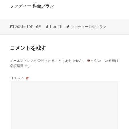
ファディー 料金プラン
投
作
タ
2024年10月16日
Llorach
ファディー 料金プラン
稿
成
グ
日:
者
コメントを残す
メールアドレスが公開されることはありません。
※
が付いている欄は
必須項目です
コメント
※