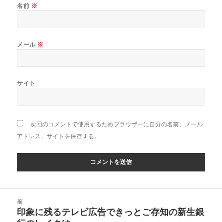
名前
※
メール
※
サイト
次回のコメントで使用するためブラウザーに自分の名前、メール
アドレス、サイトを保存する。
投
前
稿
印象に残るテレビ広告できっとご存知の新生銀
前
ナ