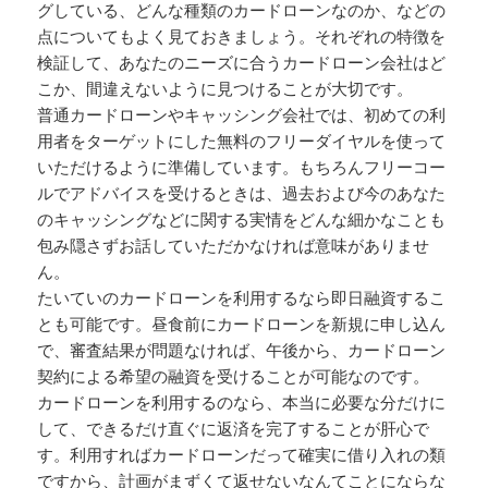
グしている、どんな種類のカードローンなのか、などの
点についてもよく見ておきましょう。それぞれの特徴を
検証して、あなたのニーズに合うカードローン会社はど
こか、間違えないように見つけることが大切です。
普通カードローンやキャッシング会社では、初めての利
用者をターゲットにした無料のフリーダイヤルを使って
いただけるように準備しています。もちろんフリーコー
ルでアドバイスを受けるときは、過去および今のあなた
のキャッシングなどに関する実情をどんな細かなことも
包み隠さずお話していただかなければ意味がありませ
ん。
たいていのカードローンを利用するなら即日融資するこ
とも可能です。昼食前にカードローンを新規に申し込ん
で、審査結果が問題なければ、午後から、カードローン
契約による希望の融資を受けることが可能なのです。
カードローンを利用するのなら、本当に必要な分だけに
して、できるだけ直ぐに返済を完了することが肝心で
す。利用すればカードローンだって確実に借り入れの類
ですから、計画がまずくて返せないなんてことにならな