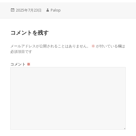
投
作
2025年7月23日
Palop
稿
成
日:
者
コメントを残す
メールアドレスが公開されることはありません。
※
が付いている欄は
必須項目です
コメント
※